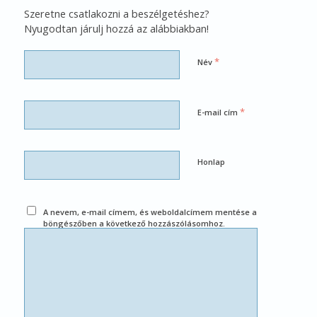
Szeretne csatlakozni a beszélgetéshez?
Nyugodtan járulj hozzá az alábbiakban!
*
Név
*
E-mail cím
Honlap
A nevem, e-mail címem, és weboldalcímem mentése a
böngészőben a következő hozzászólásomhoz.