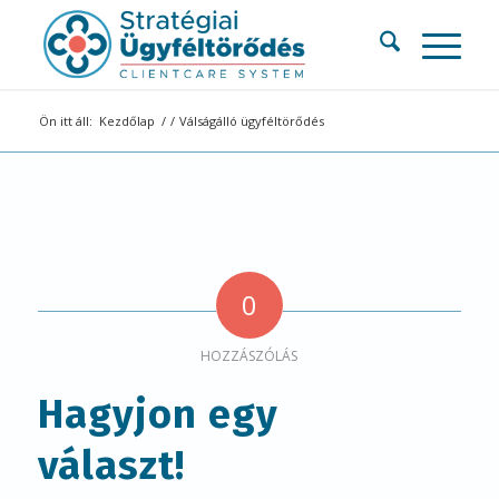
Ön itt áll:
Kezdőlap
/
/
Válságálló ügyféltörődés
0
HOZZÁSZÓLÁS
Hagyjon egy
választ!