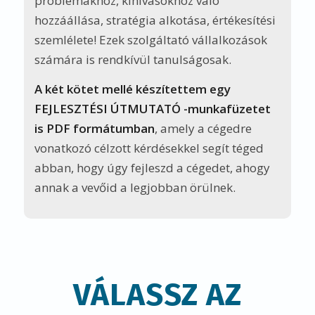
VÁLASSZ AZ
ALÁBBI
LEHETŐSÉGEK
KÖZÜL:
PRÉMIUM
FEJLESZTŐ CSOMAG
„Az ügyféltörődés 5 alappillére” könyv
1 példánya