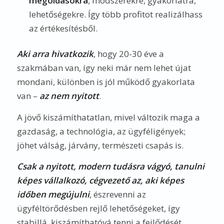
megoldásokra
, módszerekre, gyakorlatra,
lehetőségekre. Így több profitot realizálhass
az értékesítésből.
Aki arra hivatkozik
, hogy 20-30 éve a
szakmában van, így neki már nem lehet újat
mondani, különben is jól működő gyakorlata
van –
az nem nyitott
.
A jövő kiszámíthatatlan, mivel változik maga a
gazdaság, a technológia, az ügyféligények;
jöhet válság, járvány, természeti csapás is.
Csak a nyitott, modern tudásra vágyó, tanulni
képes vállalkozó, cégvezető az, aki képes
időben megújulni
, észrevenni az
ügyféltörődésben rejlő lehetőségeket, így
stabillá, kiszámíthatóvá tenni a fejlődését.