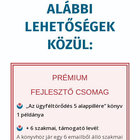
+ 6 szakmai, támogató levél:
A könyvhöz jár egy 6 emailből álló szakmai
levél-sorozat
, aminek az az értelme, hogy a
könyvben szereplő példákat, módszereket
mielőbb átültesd a gyakorlatba.
Kérdésekkel, szempontokkal késztetlek
arra, hogy dolgozz a megvalósításon, és
konkrét eredményeid legyenek.
„
A fejlesztések mesterei
” és az
„
Innovátorok az iparban
” c. interjúkötetek
(melyek értéke darabonként 2800 Ft)
Fejlesztési útmutató
– munkafüzet
(melynek értéke 1800 Ft)
13800 Ft helyett