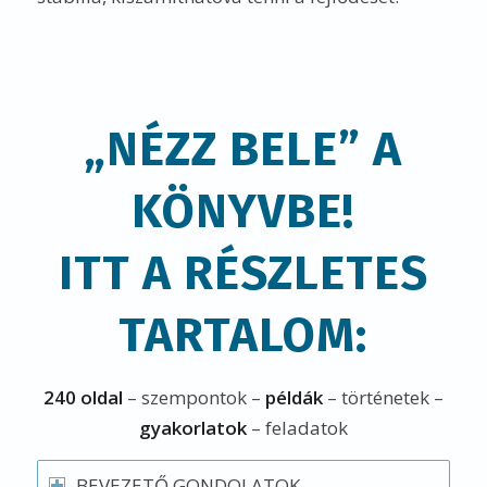
„NÉZZ BELE” A
KÖNYVBE!
ITT A RÉSZLETES
TARTALOM:
240 oldal
– szempontok –
példák
– történetek –
gyakorlatok
– feladatok
BEVEZETŐ GONDOLATOK