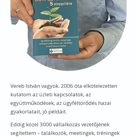
Eddig közel 3000 vállalkozás vezetőjének
segítettem – találkozók, meetingek, tréningek
formájában -, hogy úgy építsék, gondozzák a
vevői- és partnerkapcsolataikat, hogy azokból
több üzleti lehetőségük és több pénzük legyen.
Meggyőződésem, hogy ha a vállalkozók
stratégiai szinten kezelik az ügyfeleikkel való
törődést, az együttműködéseket, akkor sokkal
gyorsabban elérik a céljaikat. Sőt, olyan
fejlesztésekre lesz lehetőségük, amelyekről
korábban nem is álmodtak.
RÁADÁS: