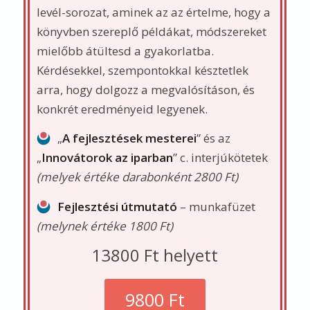
9800 Ft
+ 1500 Ft postaköltség
ALAP
KÖNYV CSOMAG
„Az ügyféltörődés 5 alappillére” könyv
1 példánya
+ 6 szakmai, támogató levél:
A könyvhöz jár egy 6 emailből álló szakmai
levél-sorozat
, aminek az az értelme, hogy a