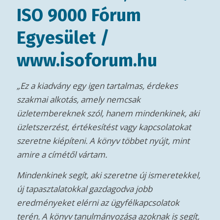
Magyarország vezetője
Boldogságunk emberi kapcsolataink
mennyiségében és minőségében rejlik, mondta
a Dalai Láma az afrikai Tütü érseknek. Hisz
mindent ezért, ezáltal érünk el és valójában
ennek érdekében.
István ebben a könyvben részletesen kifejti
ennek mind a praktikáját, mind az értelmét.
Bemutatva a bizalom és kapcsolatépítés alapjait
ügyfeleinkkel. Jó olvasást!