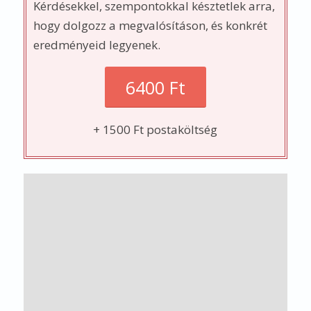
Stratégiai ügyféltörődés - Codex Consulting Kft.
Kezdőlap
Kapcsolat
Adatkezelési Tájékoztató
Általános Szerződési Feltételek