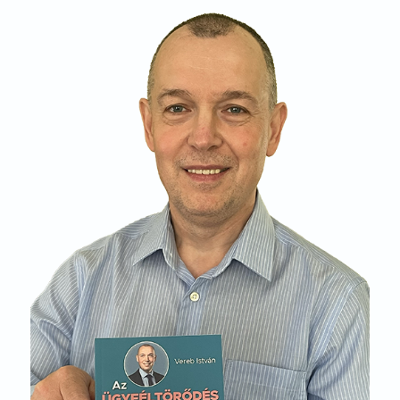
Vereb István vagyok. 2006 óta elkötelezetten
kutatom az üzleti kapcsolatok, az
együttműködések, az ügyféltörődés hazai
gyakorlatait, jó példáit.