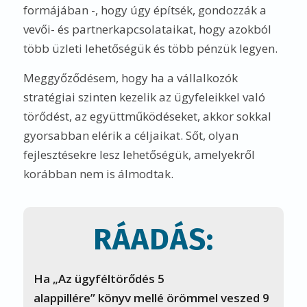
Ha „Az ügyféltörődés 5
alappillére” könyv mellé örömmel veszed 9
magyar kkv sikersztoriját
(PMT
Szerszámgép Kft / Hymato Products Kft /
Hafner Pneumatika Kft / Electraplan-
Termelő Kft / BHE Bonn Hungary Kft /
Gallicoop Zrt / Legrand Zrt / Agriapipe Kft
/ 3B Hungária Kft)
,
akik vezetői egy-egy
mélyinterjú formájában részletesen
elmesélik, hogy
az ügyféltörődés miként
játszott szerepet a fejlesztéseikben
,
innovatív megoldásaikban, akkor
lehetőséged van megkapni A FEJLESZTÉSEK
MESTEREI és az INNOVÁTOROK AZ IPARBAN
című köteteket is.