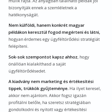
múlik rajta. Az anyagban található példák jól
bizonyítják ennek a szemléletnek a
hatékonyságát.
Nem külföldi, hanem konkrét magyar
példákon keresztül fogod megérteni és látni,
hogyan érdemes egy ügyféltörődési stratégiát
felépíteni.
Sok-sok szempontot kapsz ahhoz
, hogy
önállóan kialakíthasd a saját
ügyféltörődésedet.
A kiadvány nem marketing és értékesítési
tippek, trükkök gyűjteménye.
Ha ilyet keresel,
akkor nem ajánlom. Akkor fogsz igazán
profitálni belőle, ha szeretsz stratégiában
gondolkodni és nyitott vagy értékesítési