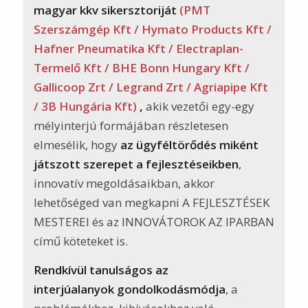
Rendkívül tanulságos az
interjúalanyok gondolkodásmódja
, a
problémákhoz, kihívásokhoz való
hozzáállása, stratégia alkotása, értékesítési
szemlélete! Ezek szolgáltató vállalkozások
számára is rendkívül tanulságosak.
A két kötet mellé készítettem egy
FEJLESZTÉSI ÚTMUTATÓ -munkafüzetet
is PDF formátumban
, amely a cégedre
vonatkozó célzott kérdésekkel segít téged
abban, hogy úgy fejleszd a cégedet, ahogy
annak a vevőid a legjobban örülnek.