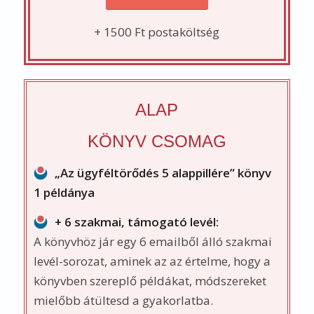
könyvben szereplő példákat, módszereket
mielőbb átültesd a gyakorlatba.
Kérdésekkel, szempontokkal késztetlek arra,
hogy dolgozz a megvalósításon, és konkrét
eredményeid legyenek.
6400 Ft
+ 1500 Ft postaköltség