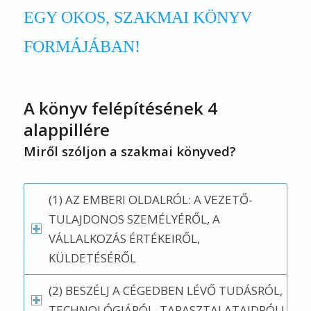
EGY OKOS, SZAKMAI KÖNYV
FORMÁJÁBAN!
A könyv felépítésének 4
alappillére
Miről szóljon a szakmai könyved?
(1) AZ EMBERI OLDALRÓL: A VEZETŐ-
TULAJDONOS SZEMÉLYÉRŐL, A
VÁLLALKOZÁS ÉRTÉKEIRŐL,
KÜLDETÉSÉRŐL
(2) BESZÉLJ A CÉGEDBEN LÉVŐ TUDÁSRÓL,
TECHNOLÓGIÁRÓL, TAPASZTALATAIDRÓL!