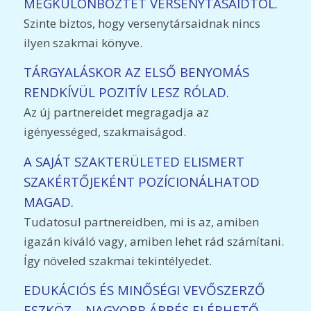
MEGKÜLÖNBÖZTET VERSENYTÁSAIDTÓL.
Szinte biztos, hogy versenytársaidnak nincs
ilyen szakmai könyve.
TÁRGYALÁSKOR AZ ELSŐ BENYOMÁS
RENDKÍVÜL POZITÍV LESZ RÓLAD.
Az új partnereidet megragadja az
igényességed, szakmaiságod.
A SAJÁT SZAKTERÜLETED ELISMERT
SZAKÉRTŐJEKÉNT POZÍCIONÁLHATOD
MAGAD.
Tudatosul partnereidben, mi is az, amiben
igazán kiváló vagy, amiben lehet rád számítani.
Így növeled szakmai tekintélyedet.
EDUKÁCIÓS ÉS MINŐSÉGI VEVŐSZERZŐ
ESZKÖZ – NAGYOBB ÁRRÉS ELÉRHETŐ.