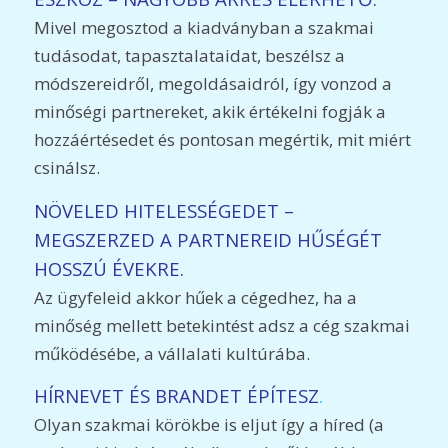
Mivel megosztod a kiadványban a szakmai
tudásodat, tapasztalataidat, beszélsz a
módszereidről, megoldásaidról, így vonzod a
minőségi partnereket, akik értékelni fogják a
hozzáértésedet és pontosan megértik, mit miért
csinálsz.
NÖVELED HITELESSÉGEDET –
MEGSZERZED A PARTNEREID HŰSÉGÉT
HOSSZÚ ÉVEKRE.
Az ügyfeleid akkor hűek a cégedhez, ha a
minőség mellett betekintést adsz a cég szakmai
működésébe, a vállalati kultúrába.
HÍRNEVET ÉS BRANDET ÉPÍTESZ
.
Olyan szakmai körökbe is eljut így a híred (a