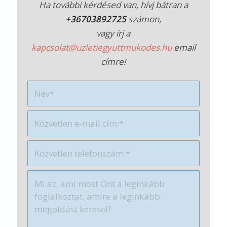
Ha további kérdésed van, hívj bátran a
+36703892725
számon,
vagy írj a
kapcsolat@uzletiegyuttmukodes.hu
email
címre!