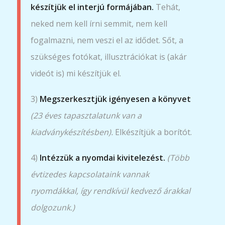
készítjük el interjú formájában.
Tehát,
neked nem kell írni semmit, nem kell
fogalmazni, nem veszi el az idődet. Sőt, a
szükséges fotókat, illusztrációkat is (akár
videót is) mi készítjük el.
3)
Megszerkesztjük igényesen a könyvet
(23 éves tapasztalatunk van a
kiadványkészítésben).
Elkészítjük a borítót.
4)
Intézzük a nyomdai kivitelezést.
(Több
évtizedes kapcsolataink vannak
nyomdákkal, így rendkívül kedvező árakkal
dolgozunk.)