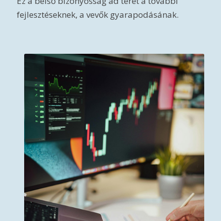
Ez a belső bizonyosság ad teret a további
fejlesztéseknek, a vevők gyarapodásának.