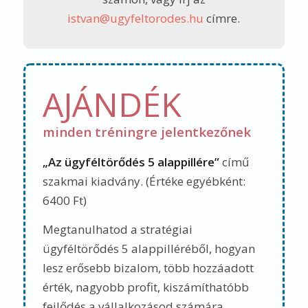
istvan@ugyfeltorodes.hu
címre.
AJÁNDÉK
minden tréningre jelentkezőnek
„Az ügyféltörődés 5 alappillére”
című
szakmai kiadvány. (Értéke egyébként:
6400 Ft)
Megtanulhatod a stratégiai
ügyféltörődés 5 alappilléréből,
hogyan
lesz erősebb bizalom, több hozzáadott
érték, nagyobb profit, kiszámíthatóbb
fejlődés a vállalkozásod számára.