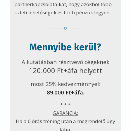
partnerkapcsolataikat, hogy azokból több
üzleti lehetőségük és több pénzük legyen.
Mennyibe kerül?
A kutatásban résztvevő cégeknek
120.000 Ft+áfa helyett
most 25% kedvezménnyel:
89.000 Ft+áfa.
* * *
GARANCIA:
Ha a 6 órás tréning után a megrendelő úgy
látja,