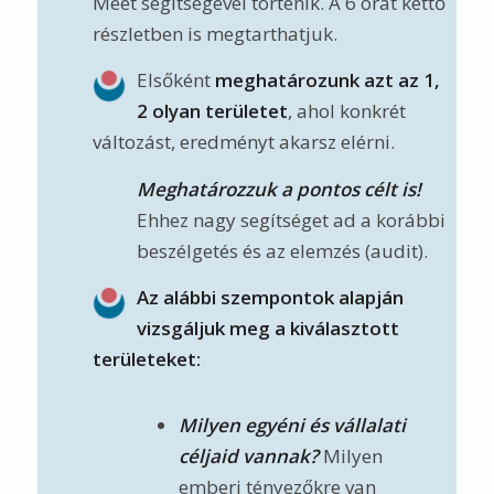
Meet segítségével történik. A 6 órát kettő
részletben is megtarthatjuk.
Elsőként
meghatározunk azt az 1,
2 olyan területet
, ahol konkrét
változást, eredményt akarsz elérni.
Meghatározzuk a pontos célt is!
Ehhez nagy segítséget ad a korábbi
beszélgetés és az elemzés (audit).
Az alábbi szempontok alapján
vizsgáljuk meg a kiválasztott
területeket:
Milyen egyéni és vállalati
céljaid vannak?
Milyen
emberi tényezőkre van