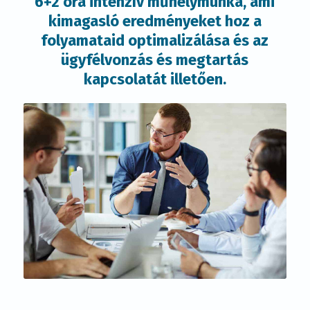
6+2 óra intenzív műhelymunka, ami
kimagasló eredményeket hoz a
folyamataid optimalizálása és az
ügyfélvonzás és megtartás
kapcsolatát illetően.