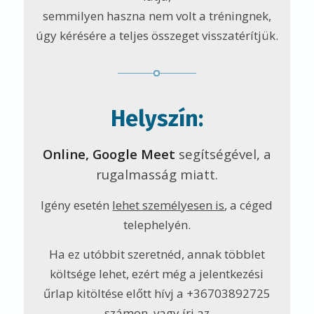
semmilyen haszna nem volt a tréningnek,
úgy kérésére a teljes összeget visszatérítjük.
Helyszín:
Online, Google Meet
segítségével, a
rugalmasság miatt.
Igény esetén
lehet személyesen is
, a céged
telephelyén.
Ha ez utóbbit szeretnéd, annak többlet
költsége lehet, ezért még a jelentkezési
űrlap kitöltése előtt hívj a +36703892725
számon, vagy írj az