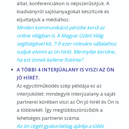
által, konferenciákon is népszerűsítjük. A
kiadványról sajtóanyagokat készítünk és
eljuttatjuk a médiához.
Minden kommunikáció pénzbe kerül az
online világban is. A Magyar Üzleti Világ
segítségével kb. 7-9 ezer releváns vállalathoz
tudjuk elvinni az ön hírét. Mennyibe kerülne,
ha ezt önnek kellene fizetnie?
A TÖBBI 4 INTERJÚALANY IS VISZI AZ ÖN
JÓ HÍRÉT.
Az együttműködés szép példája ez az
interjúkötet: mindegyik interjúalany a saját
partnerei körében viszi az Ön jó hírét és Ön is
a többiekét. Így megtöbbszöröződik a
lehetséges partnerei száma.
Az ön cégét gyakorlatilag ajánlja a többi