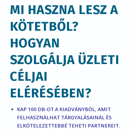
MI HASZNA LESZ A
KÖTETBŐL?
HOGYAN
SZOLGÁLJA ÜZLETI
CÉLJAI
ELÉRÉSÉBEN?
KAP 100 DB-OT A KIADVÁNYBÓL, AMIT
FELHASZNÁLHAT TÁRGYALÁSAINÁL ÉS
ELKÖTELEZETTEBBÉ TEHETI PARTNEREIT.