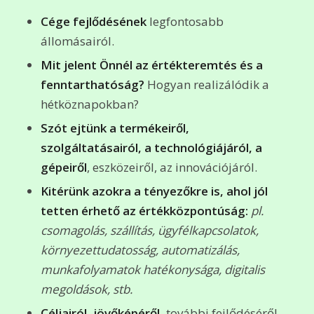
Cége fejlődésének
legfontosabb
állomásairól.
Mit jelent Önnél az értékteremtés és a
fenntarthatóság?
Hogyan realizálódik a
hétköznapokban?
Szót ejtünk a termékeiről,
szolgáltatásairól, a technológiájáról, a
gépeiről
, eszközeiről, az innovációjáról.
Kitérünk azokra a tényezőkre is, ahol jól
tetten érhető az értékközpontúság:
pl.
csomagolás, szállítás, ügyfélkapcsolatok,
környezettudatosság, automatizálás,
munkafolyamatok hatékonysága, digitalis
megoldások, stb.
Céljairól, jövőképéről,
további fejlődéséről.