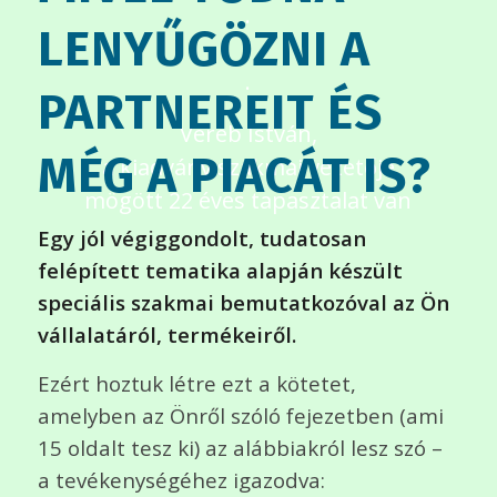
.
LENYŰGÖZNI A
.
.
PARTNEREIT ÉS
Vereb István,
MÉG A PIACÁT IS?
a kiadvány szakmai vezetője
mögött 22 éves tapasztalat van
Egy jól végiggondolt, tudatosan
felépített tematika alapján készült
speciális szakmai bemutatkozóval az Ön
vállalatáról, termékeiről.
Ezért hoztuk létre ezt a kötetet,
amelyben az Önről szóló fejezetben (ami
15 oldalt tesz ki) az alábbiakról lesz szó –
a tevékenységéhez igazodva: