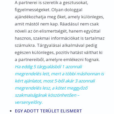
A partnerei is szeretik a gesztusokat,
figyelmességeket. Olyan dologgal
ajándékozhatja meg őket, amely különleges,
amit mástól nem kap. Ráadásul nem csak
növeli az ön elismertségét, hanem egyúttal
hasznos, szakmai információkat is tartalmaz
számukra. Tárgyalásai alkalmával pedig
egészen különleges, pozitív hatást válthat ki
a partnereiből, amelyre emlékezni fognak.
Ha eddig 5 tárgyalásból 1 azonnali
megrendelés lett, mert a többi máshonnan is
kért ajánlatot, most 5-ből akár 3 azonnali
megrendelés lesz, a kötet meggyőző
szakmaiságának köszönhetően –
versenyelőny.
EGY ADOTT TERÜLET ELISMERT