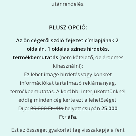
utánrendelés.
PLUSZ OPCIÓ:
Az ön cégéről szóló fejezet címlapjának 2.
oldalán, 1 oldalas színes hirdetés,
termékbemutatás
(nem kötelező, de érdemes
kihasználni):
Ez lehet image hirdetés vagy konkrét
információkat tartalmazó reklámanyag,
termékbemutatás. A korábbi interjúkötetünknél
eddig minden cég kérte ezt a lehetőséget.
Díja:
89.000 Ft+áfa
helyett csupán
25.000
Ft+áfa
.
Ezt az összeget gyakorlatilag visszakapja a fent