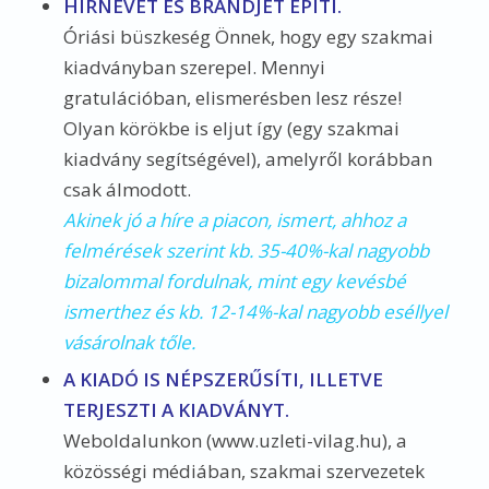
HÍRNEVÉT ÉS BRANDJÉT ÉPÍTI.
Óriási büszkeség Önnek, hogy egy szakmai
kiadványban szerepel. Mennyi
gratulációban, elismerésben lesz része!
Olyan körökbe is eljut így (egy szakmai
kiadvány segítségével), amelyről korábban
csak álmodott.
Akinek jó a híre a piacon, ismert, ahhoz a
felmérések szerint kb. 35-40%-kal nagyobb
bizalommal fordulnak, mint egy kevésbé
ismerthez és kb. 12-14%-kal nagyobb eséllyel
vásárolnak tőle.
A KIADÓ IS NÉPSZERŰSÍTI, ILLETVE
TERJESZTI A KIADVÁNYT.
Weboldalunkon (www.uzleti-vilag.hu), a
közösségi médiában, szakmai szervezetek