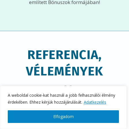
említett Bónuszok formájában!
REFERENCIA,
VÉLEMÉNYEK
Lapozzon bele az előző kiadványunkba!
(Görgesse!)
A weboldal cookie-kat használ a jobb felhasználói élmény
érdekében. Ehhez kérjük hozzájárulását.
Adatkezelés
Elfogadom