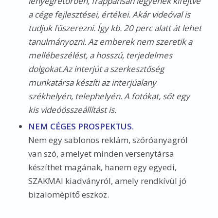
lényegretörően, frappánsan legyenek kifejtve
a cége fejlesztései, értékei. Akár videóval is
tudjuk fűszerezni. Így kb. 20 perc alatt át lehet
tanulmányozni. Az emberek nem szeretik a
mellébeszélést, a hosszú, terjedelmes
dolgokat.
Az interjút a szerkesztőség
munkatársa készíti az interjúalany
székhelyén, telephelyén. A fotókat, sőt egy
kis videóösszeállítást is.
NEM CÉGES PROSPEKTUS.
Nem egy sablonos reklám, szóróanyagról
van szó, amelyet minden versenytársa
készíthet magának, hanem egy egyedi,
SZAKMAI kiadványról, amely rendkívül jó
bizalomépítő eszköz.