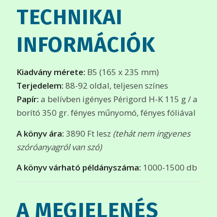
TECHNIKAI
INFORMÁCIÓK
Kiadvány mérete:
B5 (165 x 235 mm)
Terjedelem:
88-92 oldal, teljesen színes
Papír:
a belívben igényes Périgord H-K 115 g / a
borító 350 gr. fényes műnyomó, fényes fóliával
A könyv ára:
3890 Ft lesz
(tehát nem ingyenes
szóróanyagról van szó)
A könyv várható példányszáma:
1000-1500 db
A MEGJELENÉS