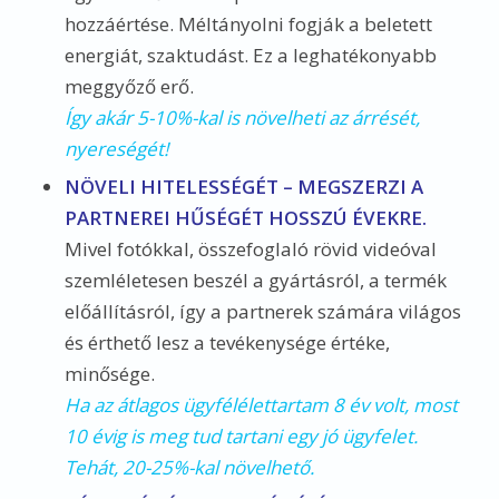
hozzáértése. Méltányolni fogják a beletett
energiát, szaktudást. Ez a leghatékonyabb
meggyőző erő.
Így akár 5-10%-kal is növelheti az árrését,
nyereségét!
NÖVELI HITELESSÉGÉT – MEGSZERZI A
PARTNEREI HŰSÉGÉT HOSSZÚ ÉVEKRE.
Mivel fotókkal, összefoglaló rövid videóval
szemléletesen beszél a gyártásról, a termék
előállításról, így a partnerek számára világos
és érthető lesz a tevékenysége értéke,
minősége.
Ha az átlagos ügyfélélettartam 8 év volt, most
10 évig is meg tud tartani egy jó ügyfelet.
Tehát, 20-25%-kal növelhető.