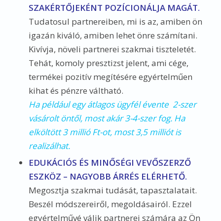
SZAKÉRTŐJEKÉNT POZÍCIONÁLJA MAGÁT.
Tudatosul partnereiben, mi is az, amiben ön
igazán kiváló, amiben lehet önre számítani.
Kivívja, növeli partnerei szakmai tiszteletét.
Tehát, komoly presztizst jelent, ami cége,
termékei pozitív megítésére egyértelműen
kihat és pénzre váltható.
Ha például egy átlagos ügyfél évente
2-szer
vásárolt öntől, most akár 3-4-szer fog. Ha
elköltött 3 millió Ft-ot, most 3,5 milliót is
realizálhat.
EDUKÁCIÓS ÉS MINŐSÉGI VEVŐSZERZŐ
ESZKÖZ – NAGYOBB ÁRRÉS ELÉRHETŐ.
Megosztja szakmai tudását, tapasztalatait.
Beszél módszereiről, megoldásairól. Ezzel
egyértelművé válik partnerei számára az Ön