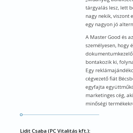
tárgyalás lesz, let
nagy nekik, viszont
egy nagyon jó alter
A Master Good és az
személyesen, hogy é
dokumentumkezelő m
bontakozik ki, folyn
Egy reklámajándékokk
cégvezető fiát Bécs
egyfajta együttműkö
marketinges cég, ak
minőségi termékekr
Lidit Csaba (PC Vitalitás kft.):