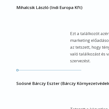
Mihalcsik László (Indi Europa Kft)
Ezt a találkozót azér
marketing előadáso
az tetszett, hogy té
való találkozást és 
szervezést.
Soósné Bárczy Eszter (Bárczy Környezetvédelm