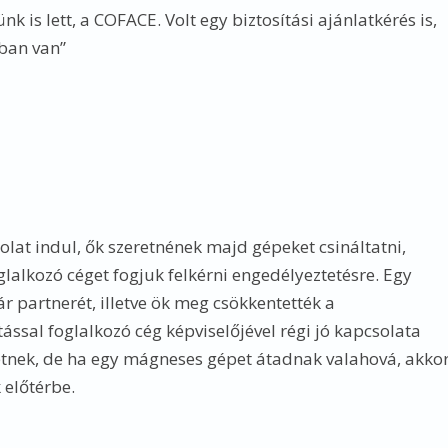
nk is lett, a COFACE. Volt egy biztosítási ajánlatkérés is,
ban van”
lat indul, ők szeretnének majd gépeket csináltatni,
lalkozó céget fogjuk felkérni engedélyeztetésre. Egy
r partnerét, illetve ök meg csökkentették a
sal foglalkozó cég képviselőjével régi jó kapcsolata
getnek, de ha egy mágneses gépet átadnak valahová, akko
k előtérbe.