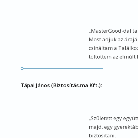
„MasterGood-dal tal
Most adjuk az áraján
csináltam a Találkoz
töltöttem az elmúlt 
Tápai János (Biztosítás.ma Kft.):
„Született egy együ
majd, egy gyerektáb
biztosítani.