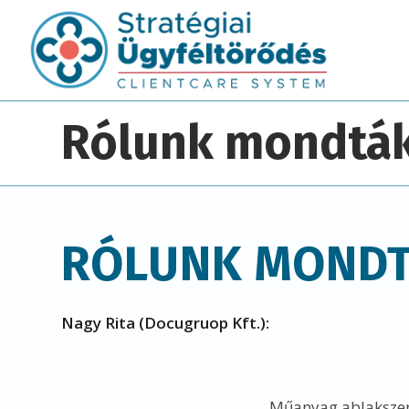
Rólunk mondtá
RÓLUNK MOND
Nagy Rita (Docugruop Kft.):
„Műanyag ablakszerv