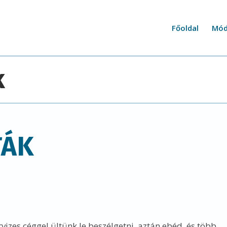
Főoldal
Mód
k
TÁK
izes céggel ültünk le beszélgetni, aztán ebéd, és több