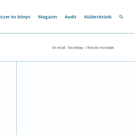
szer és könyv
Magazin
Audit
Küldetésünk
Ön itt áll:
Kezdőlap
/
Rólunk mondták