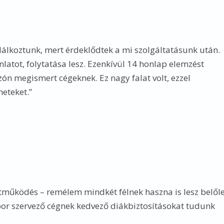
álkoztunk, mert érdeklődtek a mi szolgáltatásunk után.
latot, folytatása lesz. Ezenkívül 14 honlap elemzést
ón megismert cégeknek. Ez nagy falat volt, ezzel
heteket.”
ttműködés – remélem mindkét félnek haszna is lesz belől
or szervező cégnek kedvező diákbiztosításokat tudunk