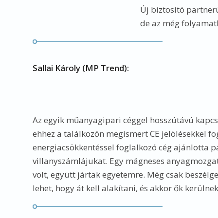
Új biztosító partnerü
de az még folyamat
Sallai Károly (MP Trend):
Az egyik műanyagipari céggel hosszútávú kapcso
ehhez a találkozón megismert CE jelölésekkel fog
energiacsökkentéssel foglalkozó cég ajánlotta pá
villanyszámlájukat. Egy mágneses anyagmozgatás
volt, együtt jártak egyetemre. Még csak beszél
lehet, hogy át kell alakítani, és akkor ők kerülne