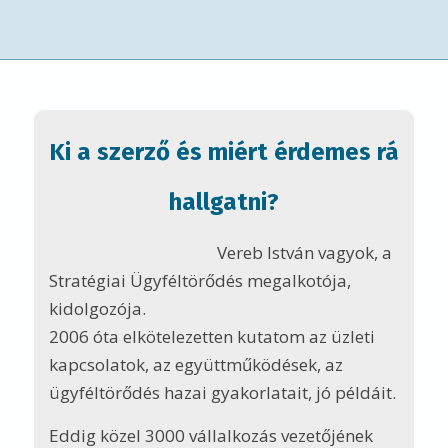
ügyféltörődés hazai gyakorlatait, jó példáit.
Eddig közel 3000 vállalkozás vezetőjének
segítettem – találkozók, meetingek,
tréningek formájában -, hogy úgy építsék,
gondozzák a vevői- és
partnerkapcsolataikat, hogy azokból több
üzleti lehetőségük és több pénzük legyen.
Ha kíváncsi vagy arra,
hogy akár a cégedre
szabottan,