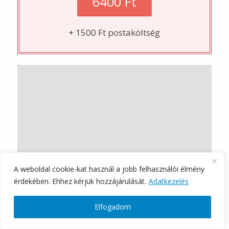
Stratégiai ügyféltörődés - Codex Consulting Kft.
Kezdőlap
Kapcsolat
Adatkezelési Tájékoztató
Általános Szerződési Feltételek
A weboldal cookie-kat használ a jobb felhasználói élmény
érdekében. Ehhez kérjük hozzájárulását.
Adatkezelés
Elfogadom