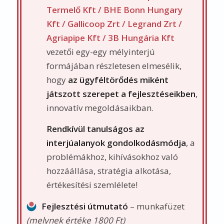
Fejlesztési útmutató
– munkafüzet
(melynek értéke 1800 Ft)
A két kötet mellé készítettem egy
FEJLESZTÉSI ÚTMUTATÓ -
munkafüzetet is PDF formátumban
,
amely a cégedre vonatkozó célzott
kérdésekkel segít téged abban, hogy
úgy fejleszd a cégedet, ahogy annak a
vevőid a legjobban örülnek.
13800 Ft helyett
9800 Ft
+ 1500 Ft postaköltség