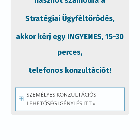
LEGYEN A TIÉD E
SZAKMAI
MÓDSZERT
TARTALMAZÓ
KIADVÁNY, ÉS
SZEREZZ VELE SOK