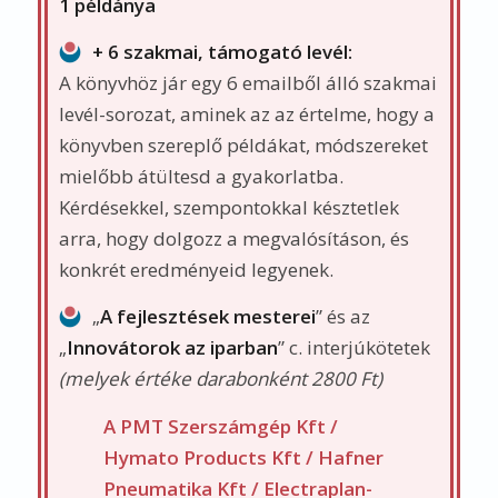
A PMT Szerszámgép Kft /
Hymato Products Kft / Hafner
Pneumatika Kft / Electraplan-
Termelő Kft / BHE Bonn Hungary
Kft / Gallicoop Zrt / Legrand Zrt /
Agriapipe Kft / 3B Hungária Kft
vezetői egy-egy mélyinterjú
formájában részletesen elmesélik,
hogy
az ügyféltörődés miként
játszott szerepet a fejlesztéseikben
,
innovatív megoldásaikban.
Rendkívül tanulságos az
interjúalanyok gondolkodásmódja
, a
problémákhoz, kihívásokhoz való
hozzáállása, stratégia alkotása,
értékesítési szemlélete!