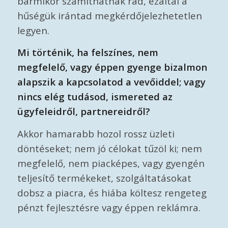
bármikor számíthatnak rád, ezáltal a
hűségük irántad megkérdőjelezhetetlen
legyen.
Mi történik, ha felszínes, nem
megfelelő, vagy éppen gyenge bizalmon
alapszik a kapcsolatod a vevőiddel; vagy
nincs elég tudásod, ismereted az
ügyfeleidről, partnereidről?
Akkor hamarabb hozol rossz üzleti
döntéseket; nem jó célokat tűzöl ki; nem
megfelelő, nem piacképes, vagy gyengén
teljesítő termékeket, szolgáltatásokat
dobsz a piacra, és hiába költesz rengeteg
pénzt fejlesztésre vagy éppen reklámra.