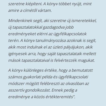
Bemutatva
 könyv többet nyújt, mint
ügyfelein
tam.
ki szeretne új ismeretekkel,
gaz­dagodva jobb
 az ügyfélkapcsolatok
mányozása azoknak is segít,
 az üzleti pályájukon, akik
Ki a szerző és miért érdemes rá
saját tapasztalataik mellett
al is felvértezzék magukat.
hallgatni?
értéke, hogy a bemutatott
lda és ügyfélkapcsolati
Vereb István vagyok, a
breszti az olvasóban az
Stratégiai Ügyféltörődés megalkotója,
st. Ennek pedig a
kidolgozója.
értékteremtés”.
2006 óta elkötelezetten kutatom az üzleti
kapcsolatok, az együttműködések, az