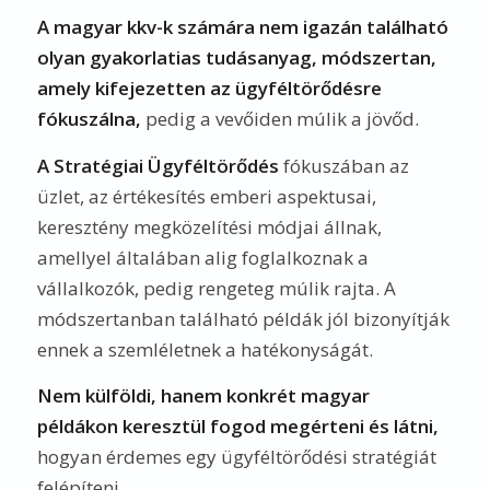
A magyar kkv-k számára nem igazán található
olyan gyakorlatias tudásanyag, módszertan,
amely kifejezetten az ügyféltörődésre
fókuszálna,
pedig a vevőiden múlik a jövőd.
A Stratégiai Ügyféltörődés
fókuszában az
üzlet, az értékesítés emberi aspektusai,
keresztény megközelítési módjai állnak,
amellyel általában alig foglalkoznak a
vállalkozók, pedig rengeteg múlik rajta. A
módszertanban található példák jól bizonyítják
ennek a szemléletnek a hatékonyságát.
Nem külföldi, hanem konkrét magyar
példákon keresztül fogod megérteni és látni,
hogyan érdemes egy ügyféltörődési stratégiát
felépíteni.