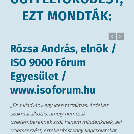
EZT MONDTÁK:
rás, elnök /
Avid
 Fórum
Mag
 /
Boldogsá
mennyisé
orum.hu
a Dalai L
mindent e
gen tartalmas, érdekes
ennek é
ely nemcsak
István eb
l, hanem mindenkinek, aki
ennek min
esítést vagy kapcsolatokat