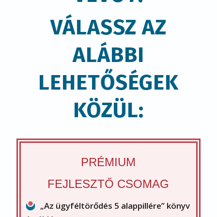
FEJLESZTŐ CSOMAG
„Az ügyféltörődés 5 alappillére” könyv
1 példánya
+ 6 szakmai, támogató levél:
A könyvhöz jár egy 6 emailből álló szakmai
levél-sorozat
, aminek az az értelme, hogy a
könyvben szereplő példákat, módszereket
mielőbb átültesd a gyakorlatba.
Kérdésekkel, szempontokkal késztetlek
arra, hogy dolgozz a megvalósításon, és
konkrét eredményeid legyenek.
„
A fejlesztések mesterei
” és az
„
Innovátorok az iparban
” c. interjúkötetek
(melyek értéke darabonként 2800 Ft)