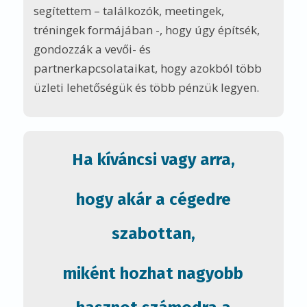
miként hozhat nagyobb
hasznot számodra a
Stratégiai Ügyféltörődés,
akkor kérj egy INGYENES, 15-30
perces,
telefonos konzultációt!
SZEMÉLYES KONZULTÁCIÓS
LEHETŐSÉG IGÉNYLÉS ITT »