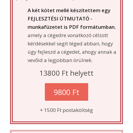
ALAP
KÖNYV CSOMAG
„Az ügyféltörődés 5 alappillére” könyv
1 példánya
+ 6 szakmai, támogató levél:
A könyvhöz jár egy 6 emailből álló szakmai
levél-sorozat
, aminek az az értelme, hogy a
könyvben szereplő példákat, módszereket
mielőbb átültesd a gyakorlatba.
Kérdésekkel, szempontokkal késztetlek arra,
hogy dolgozz a megvalósításon, és konkrét