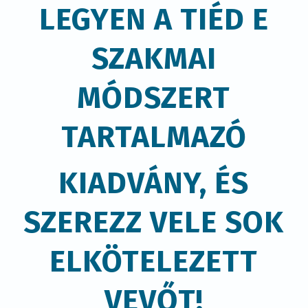
ELKÖTELEZETT
VEVŐT!
VÁLASSZ AZ
ALÁBBI
LEHETŐSÉGEK
KÖZÜL:
PRÉMIUM