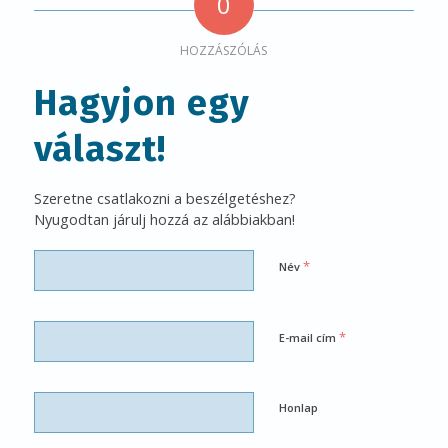
0
HOZZÁSZÓLÁS
Hagyjon egy
választ!
Szeretne csatlakozni a beszélgetéshez?
Nyugodtan járulj hozzá az alábbiakban!
*
Név
*
E-mail cím
Honlap