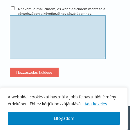
A nevem, e-mail címem, és weboldalcímem mentése a
böngészőben a következő hozzászólásomhoz.
A weboldal cookie-kat használ a jobb felhasználói élmény
érdekében. Ehhez kérjük hozzájárulását.
Adatkezelés
Stratégiai ügyféltörődés - Codex Consulting Kft.
Elfogadom
Kezdőlap
Kapcsolat
Adatkezelési Tájékoztató
Általános Szerződési Feltételek