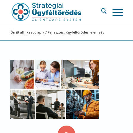
Ön itt áll:
Kezdőlap
/
/
Fejlesztési, ügyféltörődési elemzés