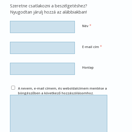
Szeretne csatlakozni a beszélgetéshez?
Nyugodtan járulj hozzá az alábbiakban!
*
Név
*
E-mail cím
Honlap
A nevem, e-mail címem, és weboldalcímem mentése a
böngészőben a következő hozzászólásomhoz.