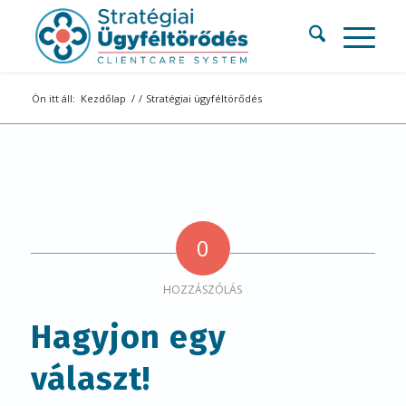
Ön itt áll:
Kezdőlap
/
/
Stratégiai ügyféltörődés
0
HOZZÁSZÓLÁS
Hagyjon egy
választ!