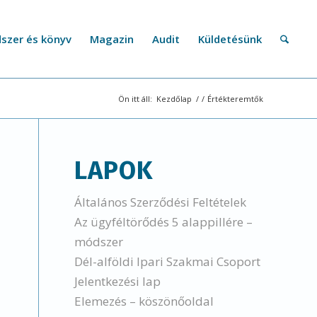
szer és könyv
Magazin
Audit
Küldetésünk
Ön itt áll:
Kezdőlap
/
/
Értékteremtők
LAPOK
Általános Szerződési Feltételek
Az ügyféltörődés 5 alappillére –
módszer
Dél-alföldi Ipari Szakmai Csoport
Jelentkezési lap
Elemezés – köszönőoldal