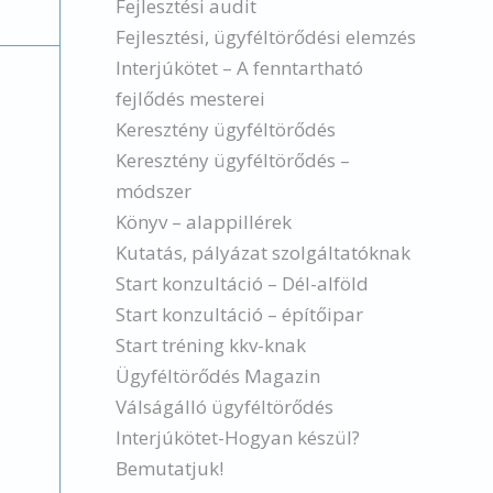
Fejlesztési audit
Fejlesztési, ügyféltörődési elemzés
Interjúkötet – A fenntartható
fejlődés mesterei
Keresztény ügyféltörődés
Keresztény ügyféltörődés –
módszer
Könyv – alappillérek
Kutatás, pályázat szolgáltatóknak
Start konzultáció – Dél-alföld
Start konzultáció – építőipar
Start tréning kkv-knak
Ügyféltörődés Magazin
Válságálló ügyféltörődés
Interjúkötet-Hogyan készül?
Bemutatjuk!