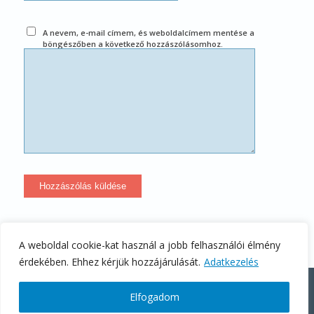
A nevem, e-mail címem, és weboldalcímem mentése a
böngészőben a következő hozzászólásomhoz.
A weboldal cookie-kat használ a jobb felhasználói élmény
érdekében. Ehhez kérjük hozzájárulását.
Adatkezelés
Stratégiai ügyféltörődés - Codex Consulting Kft.
Elfogadom
Kezdőlap
Kapcsolat
Adatkezelési Tájékoztató
Általános Szerződési Feltételek