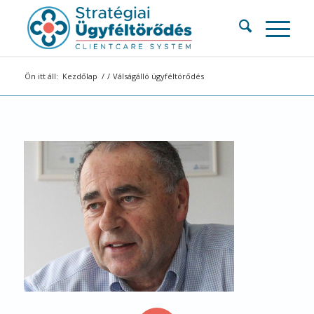
Ön itt áll:
Kezdőlap
/
/
Válságálló ügyféltörődés