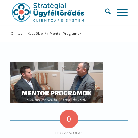
Ön itt áll:
Kezdőlap
/
/
Mentor Programok
0
HOZZÁSZÓLÁS