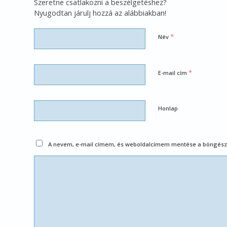
Szeretne csatlakozni a beszélgetéshez?
Nyugodtan járulj hozzá az alábbiakban!
*
Név
*
E-mail cím
Honlap
A nevem, e-mail címem, és weboldalcímem mentése a böngész