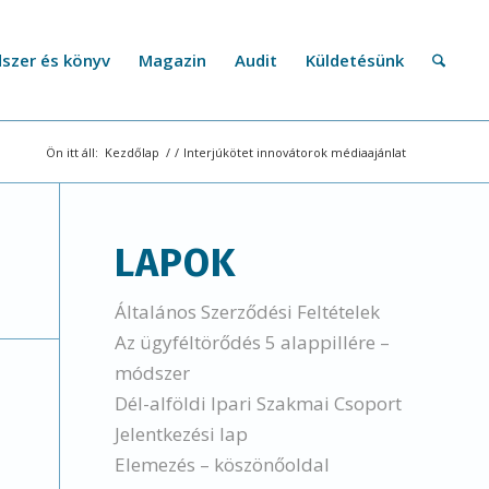
szer és könyv
Magazin
Audit
Küldetésünk
Ön itt áll:
Kezdőlap
/
/
Interjúkötet innovátorok médiaajánlat
LAPOK
Általános Szerződési Feltételek
Az ügyféltörődés 5 alappillére –
módszer
Dél-alföldi Ipari Szakmai Csoport
Jelentkezési lap
Elemezés – köszönőoldal