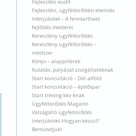
Fejlesztési audit
Fejlesztési, ügyféltörődési elemzés
Interjúkötet – A fenntartható
fejlődés mesterei
Keresztény ügyféltörődés
Keresztény ügyféltörődés –
módszer
Könyv – alappillérek
Kutatás, pályázat szolgáltatóknak
Start konzultáció – Dél-alföld
Start konzultáció – építőipar
Start tréning kkv-knak
Ügyféltörődés Magazin
Válságálló ügyféltörődés
Interjúkötet-Hogyan készül?
Bemutatjuk!