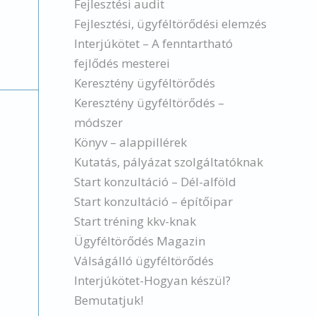
Fejlesztési audit
Fejlesztési, ügyféltörődési elemzés
Interjúkötet – A fenntartható
fejlődés mesterei
Keresztény ügyféltörődés
Keresztény ügyféltörődés –
módszer
Könyv – alappillérek
Kutatás, pályázat szolgáltatóknak
Start konzultáció – Dél-alföld
Start konzultáció – építőipar
Start tréning kkv-knak
Ügyféltörődés Magazin
Válságálló ügyféltörődés
Interjúkötet-Hogyan készül?
Bemutatjuk!