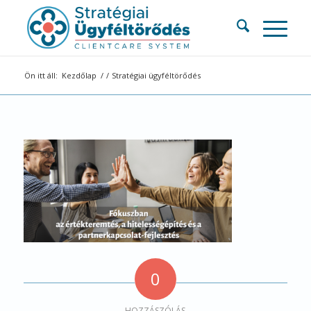
Ön itt áll:
Kezdőlap
/
/
Stratégiai ügyféltörődés
0
HOZZÁSZÓLÁS