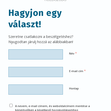
Hagyjon egy
választ!
Szeretne csatlakozni a beszélgetéshez?
Nyugodtan járulj hozzá az alábbiakban!
*
Név
*
E-mail cím
Honlap
A nevem, e-mail címem, és weboldalcímem mentése a
böngészőben a következő hozzászólásomhoz.