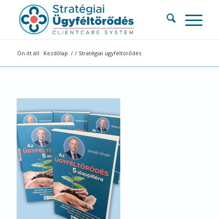
Ön itt áll:
Kezdőlap
/
/
Stratégiai ügyféltörődés