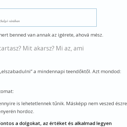
Salgó várában
 mert benned van annak az igérete, ahová mész.
artasz? Mit akarsz? Mi az, ami
 „elszabadulni” a mindennapi teendőktől. Azt mondod:
tomat:
nyire is lehetetlennek tűnik. Másképp nem veszed észre
tenyerén hordoz.
ontos a dolgokat, az értéket és alkalmad legyen