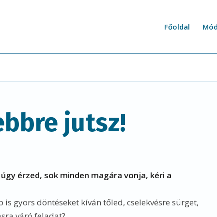
Főoldal
Mód
bbre jutsz!
 úgy érzed, sok minden magára vonja, kéri a
is gyors döntéseket kíván tőled, cselekvésre sürget,
ásra váró feladat?