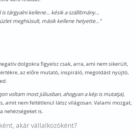
is tárgyalni kellene… késik a szállítmány…
zlet meghiúsult, másik kellene helyette…”
egatív dolgokra figyelsz csak, arra, ami nem sikerült,
értékre, az előre mutató, inspiráló, megoldást nyújtó,
ed.
on voltam most júliusban, ahogyan a kép is mutatja)
,
s, amit nem feltétlenül látsz világosan. Valami mozgat,
 a nehézségeket is.
ént, akár vállalkozóként?