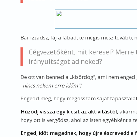
Bár izzadsz, fáj a lábad, te mégis mész tovább,
Cégvezetőként, mit keresel? Merre t
irányultságot ad neked?
De ott van benned a „kisördög”, ami nem enged
„
nincs nekem erre időm”!
Engedd meg, hogy megosszam saját tapasztala
Húzódj vissza egy kicsit az aktivitástól,
akármen
hogy ott is vergődsz, ahol az Isten egyébként a 
Engedj időt magadnak, hogy újra észrevedd a f