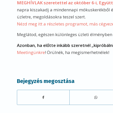
MEGHÍVLAK szeretettel az október 6-i, Együtt
napra kiszakadj a mindennapi mókuskerékből és ol
üzletre, megoldásokra teszel szert.
Nézd meg itt a részletes programot, más cégvez
Meglátod, egészen különleges üzleti élményben l
Azonban, ha előtte inkább szeretnél „kipróbál
Meetingünkre
! Örülnék, ha megismerhetnélek!
Bejegyzés megosztása