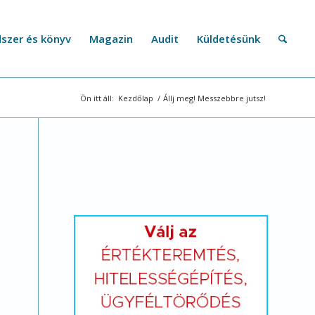
szer és könyv
Magazin
Audit
Küldetésünk
Ön itt áll:
Kezdőlap
/
Állj meg! Messzebbre jutsz!