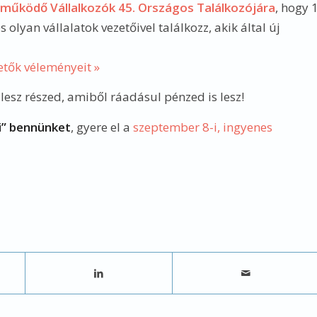
működő Vállalkozók 45. Országos Találkozójára
, hogy 
yan vállalatok vezetőivel találkozz, akik által új
etők véleményeit »
esz részed, amiből ráadásul pénzed is lesz!
ni” bennünket
, gyere el a
szeptember 8-i, ingyenes