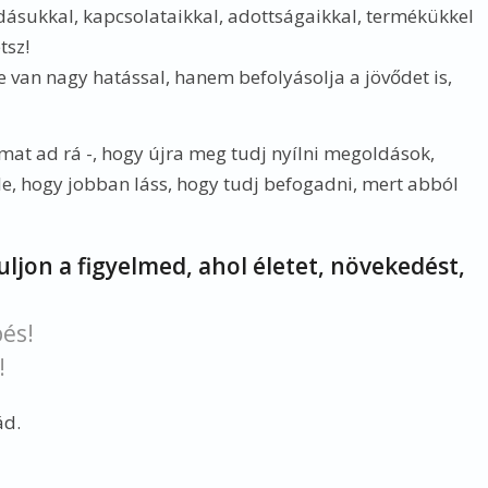
udásukkal, kapcsolataikkal, adottságaikkal, termékükkel
tsz!
re van nagy hatással, hanem befolyásolja a jövődet is,
lmat ad rá -, hogy újra meg tudj nyílni megoldások,
 le, hogy jobban láss, hogy tudj befogadni, mert abból
uljon a figyelmed, ahol életet, növekedést,
pés!
!
ád.