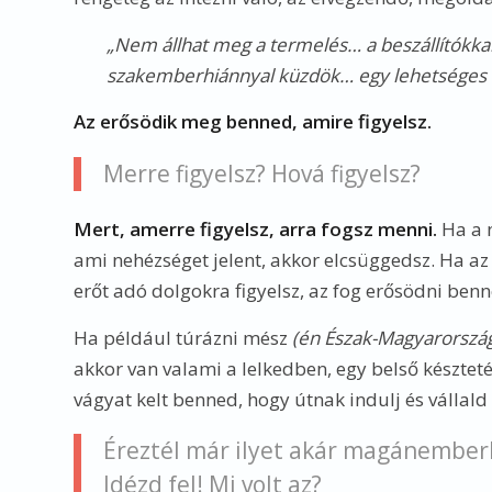
„Nem állhat meg a termelés… a beszállítókkal 
szakemberhiánnyal küzdök… egy lehetséges ü
Az erősödik meg benned, amire figyelsz.
Merre figyelsz? Hová figyelsz?
Mert, amerre figyelsz, arra fogsz menni.
Ha a n
ami nehézséget jelent, akkor elcsüggedsz. Ha az 
erőt adó dolgokra figyelsz, az fog erősödni benn
Ha például túrázni mész
(én Észak-Magyarország
akkor van valami a lelkedben, egy belső készteté
vágyat kelt benned, hogy útnak indulj és vállald
Éreztél már ilyet akár magánemberk
Idézd fel! Mi volt az?