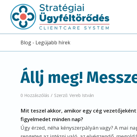
Blog - Legújabb hírek
Állj meg! Messze
/
0 Hozzászólás
Szerző:
Vereb István
Mit teszel akkor, amikor egy cég vezetőjeként
figyelmedet minden nap?
Úgy érzed, néha kényszerpályán vagy? A mai nap 
rengeteg az intézni való, az elvégzendő, megold