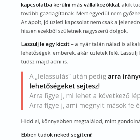
kapcsolatba kerülni más vállalkozókkal
, akik t
tovább gazdagítanak. Mert egyedül nem győzhe
Az ápolt, jó üzleti kapcsolat nem csak a jelened
hiszen ezekből születnek nagyszerű dolgok.
Lassulj le egy kicsit
– a nyár talán nálad is alka
lehetőségek, emberek, akár üzletek felé. Lassulj
tudsz majd adni is.
A „lelassulás” után pedig
arra irány
lehetőségeket sejtesz!
Arra figyelj, mi lehet a következő lé
Arra figyelj, ami megnyit mások felé
Hidd el, könnyebben megtalálod, mint gondoln
Ebben tudok neked segíteni!