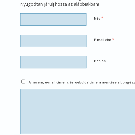
Nyugodtan járulj hozzá az alábbiakban!
*
Név
*
E-mail cím
Honlap
A nevem, e-mail címem, és weboldalcímem mentése a böngész