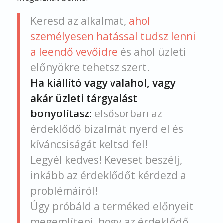
Keresd az alkalmat,
ahol
személyesen hatással tudsz lenni
a leendő vevőidre
és ahol üzleti
előnyökre tehetsz szert.
Ha kiállító vagy valahol, vagy
akár üzleti tárgyalást
bonyolítasz:
elsősorban az
érdeklődő bizalmát nyerd el és
kíváncsiságát keltsd fel!
Legyél kedves! Keveset beszélj,
inkább az érdeklődőt kérdezd a
problémáiról!
Úgy próbáld a terméked előnyeit
megemlíteni, hogy az érdeklődő