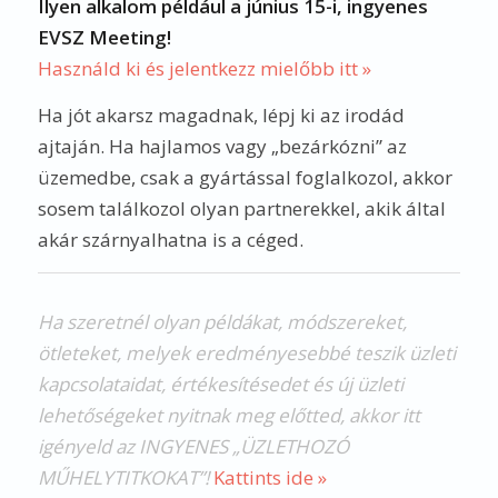
Ilyen alkalom például a június 15-i, ingyenes
EVSZ Meeting!
Használd ki és jelentkezz mielőbb itt »
Ha jót akarsz magadnak, lépj ki az irodád
ajtaján. Ha hajlamos vagy „bezárkózni” az
üzemedbe, csak a gyártással foglalkozol, akkor
sosem találkozol olyan partnerekkel, akik által
akár szárnyalhatna is a céged.
Ha szeretnél olyan példákat, módszereket,
ötleteket, melyek eredményesebbé teszik üzleti
kapcsolataidat, értékesítésedet és új üzleti
lehetőségeket nyitnak meg előtted, akkor itt
igényeld az INGYENES „ÜZLETHOZÓ
MŰHELYTITKOKAT”!
Kattints ide »