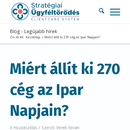
Blog - Legújabb hírek
Ön itt áll:
Kezdőlap
/
Miért állít ki 270 cég az Ipar Napjain?
Miért állít ki 270
cég az Ipar
Napjain?
/
0 Hozzászólás
Szerző:
Vereb István