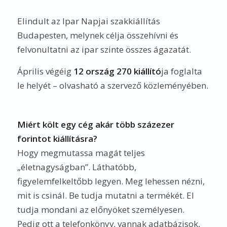
Elindult az Ipar Napjai szakkiállítás
Budapesten, melynek célja összehívni és
felvonultatni az ipar szinte összes ágazatát.
Április végéig
12 ország 270 kiállító
ja foglalta
le helyét – olvasható a szervező közleményében.
Miért költ egy cég akár több százezer
forintot kiállításra?
Hogy megmutassa magát teljes
„életnagyságban”. Láthatóbb,
figyelemfelkeltőbb legyen. Meg lehessen nézni,
mit is csinál. Be tudja mutatni a termékét. El
tudja mondani az előnyöket személyesen.
Pedig ott a telefonkönyv, vannak adatbázisok,