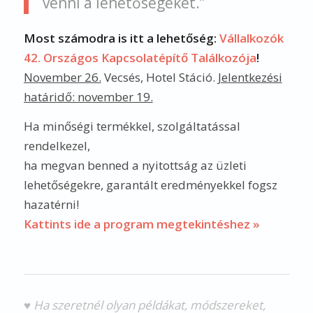
venni a lehetőségeket.”
Most számodra is itt a lehetőség:
Vállalkozók
42. Országos Kapcsolatépítő Találkozója
!
November 26.
Vecsés, Hotel Stáció.
Jelentkezési
határidő: november 19.
Ha minőségi termékkel, szolgáltatással
rendelkezel,
ha megvan benned a nyitottság az üzleti
lehetőségekre, garantált eredményekkel fogsz
hazatérni!
Kattints ide a program megtekintéshez »
♥ Ha szeretnél olyan példákat, módszereket,