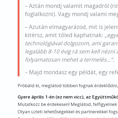
– Aztán mondj valamit magadról (röv
foglalkozni). Vagy mondj valami me
– Azután elmagyarázod, mit is jelen
kitérsz, amit tőled kaphatnak:
„egy
technológiával dolgozom, ami garantá
legalább 8-10 évig rá sem kell nézni a
folyamatosan mehet a termelés…”.
– Majd mondasz egy példát, egy ref
Próbáld ki, meglátod többen fognak érdeklődni, 
Gyere április 1-én (ez nem vicc), az Együttműk
Mutatkozz be érdekesen! Meglátod, felfigyelnek
Olyan üzleti lehetőségekkel és partnerekkel fogsz