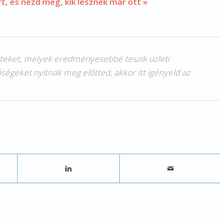
rt, és nézd meg, kik lesznek már ott »
eteket, melyek eredményesebbé teszik üzleti
őségeket nyitnak meg előtted, akkor itt igényeld az