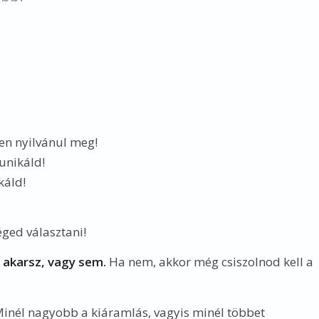
en nyilvánul meg!
unikáld!
káld!
éged választani!
 akarsz, vagy sem.
Ha nem, akkor még csiszolnod kell a
inél nagyobb a kiáramlás, vagyis minél többet