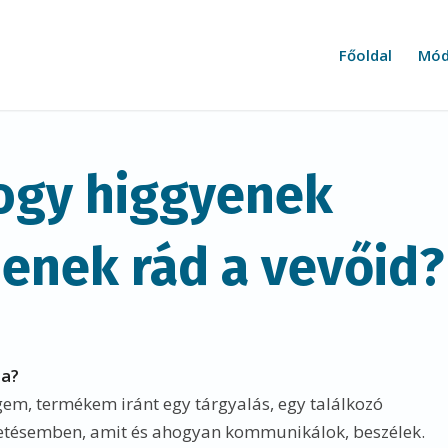
Főoldal
Mód
hogy higgyenek
jenek rád a vevőid?
sa?
gem, termékem iránt egy tárgyalás, egy találkozó
etésemben, amit és ahogyan kommunikálok, beszélek.