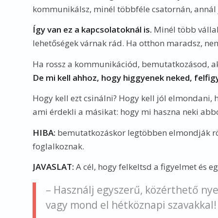
kommunikálsz, minél többféle csatornán, annál
Így van ez a kapcsolatoknál is.
Minél több vállal
lehetőségek várnak rád. Ha otthon maradsz, ne
Ha rossz a kommunikációd, bemutatkozásod, akk
De mi kell ahhoz, hogy higgyenek neked, felfigy
Hogy kell ezt csinálni? Hogy kell jól elmondani, 
ami érdekli a másikat: hogy mi haszna neki abbó
HIBA:
bemutatkozáskor legtöbben elmondják rövid
foglalkoznak.
JAVASLAT:
A cél, hogy felkeltsd a figyelmet és e
– Használj egyszerű, közérthető nye
vagy mond el hétköznapi szavakkal!