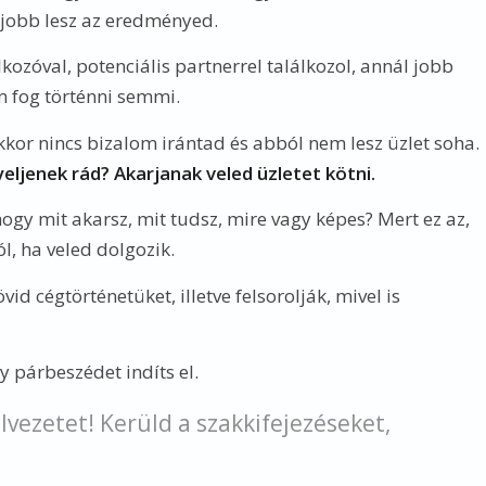
 jobb lesz az eredményed.
kozóval, potenciális partnerrel találkozol, annál jobb
m fog történni semmi.
or nincs bizalom irántad és abból nem lesz üzlet soha.
eljenek rád? Akarjanak veled üzletet kötni.
hogy mit akarsz, mit tudsz, mire vagy képes? Mert ez az,
l, ha veled dolgozik.
 cégtörténetüket, illetve felsorolják, mivel is
gy párbeszédet indíts el.
lvezetet! Kerüld a szakkifejezéseket,