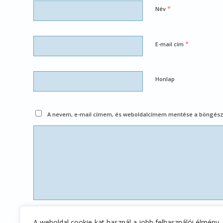
*
Név
*
E-mail cím
Honlap
A nevem, e-mail címem, és weboldalcímem mentése a böngész
A weboldal cookie-kat használ a jobb felhasználói élmény