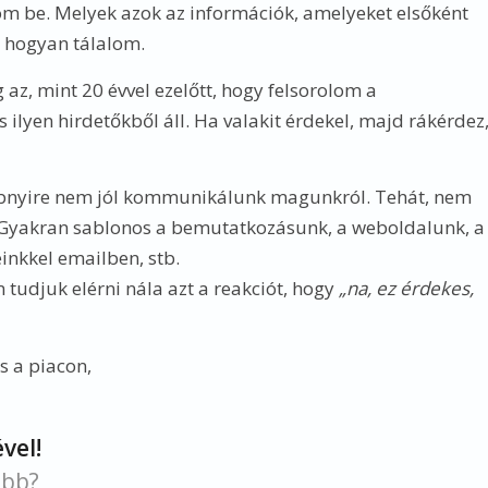
 be. Melyek azok az információk, amelyeket elsőként
t hogyan tálalom.
z, mint 20 évvel ezelőtt, hogy felsorolom a
ilyen hirdetőkből áll. Ha valakit érdekel, majd rákérdez
többnyire nem jól kommunikálunk magunkról. Tehát, nem
t. Gyakran sablonos a bemutatkozásunk, a weboldalunk, a
nkkel emailben, stb.
djuk elérni nála azt a reakciót, hogy
„na, ez érdekes,
s a piacon,
vel!
őbb?