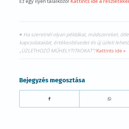
Ez egy ilyen találkozó!
Kattints ide a részleteké
♥ Ha szeretnél olyan példákat, módszereket, ötl
kapcsolataidat, értékesítésedet és új üzleti lehet
„ÜZLETHOZÓ MŰHELYTITKOKAT”!
Kattints ide »
Bejegyzés megosztása