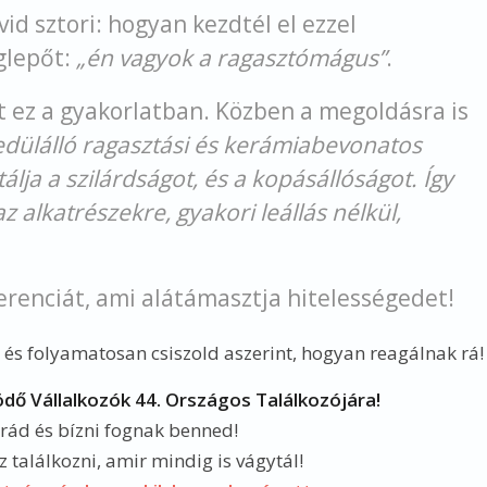
id sztori: hogyan kezdtél el ezzel
glepőt:
„én vagyok a ragasztómágus”
.
t ez a gyakorlatban. Közben a megoldásra is
edülálló ragasztási és kerámiabevonatos
lja a szilárdságot, és a kopásállóságot. Így
z alkatrészekre, gyakori leállás nélkül,
erenciát, ami alátámasztja hitelességedet!
és folyamatosan csiszold aszerint, hogyan reagálnak rá!
ödő Vállalkozók 44. Országos Találkozójára!
 rád és bízni fognak benned!
 találkozni, amir mindig is vágytál!