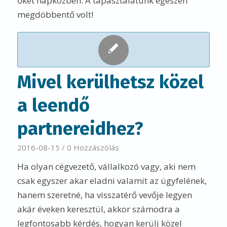
őket napközben. A tapasztalatunk egészen
megdöbbentő volt!
Mivel kerülhetsz közel
a leendő
partnereidhez?
2016-08-15
/
0 Hozzászólás
Ha olyan cégvezető, vállalkozó vagy, aki nem
csak egyszer akar eladni valamit az ügyfelének,
hanem szeretné, ha visszatérő vevője legyen
akár éveken keresztül, akkor számodra a
legfontosabb kérdés, hogyan kerülj közel