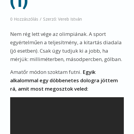
(1)
/
0 Hozzászólás
Szerző:
Vereb István
Nem rég lett vége az olimpiának. A sport
egyértelműen a teljesítmény, a kitartás diadala
(jó esetben). Csak úgy tudjuk ki a jobb, ha
mérjük: milliméterben, másodpercben, gólban.
Amatőr módon szoktam futni.
Egyik
alkalommal egy döbbenetes dologra jöttem
rá, amit most megosztok veled: