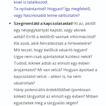
kivel is találkozott.
Te nyilvántartod? Hogyan? Így megfelelő,
vagy hasznosabb lenne változtatni?
Szegmentáld a kapcsolataidat!
Ki az, akitől
egy névjegykártyát kaptál, vagy akinek
adtál? Erről a kettőről vannak információid?
Kik azok, akik feliratkoztak a hírleveledre?
Mit teszel, hogy belőlük vásárló legyen?
Ugye nem csak ajánlatokat küldesz nekik?
Tudod, kiknek adtál az elmúlt egy évben
árajánlatot? Mi van velük? Hogyan ápoltad a
kapcsolatot velük – akkor is, ha nem
vásároltak?
Hány potenciális érdeklődővel (pontosan
kikkel) tárgyaltál az elmúlt egy évben? Miben
egyeztetek meg a tárgyalás végén?