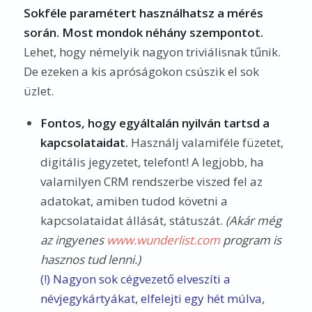
Sokféle paramétert használhatsz a mérés
során. Most mondok néhány szempontot.
Lehet, hogy némelyik nagyon triviálisnak tűnik.
De ezeken a kis apróságokon csúszik el sok
üzlet.
Fontos, hogy egyáltalán nyilván tartsd a
kapcsolataidat.
Használj valamiféle füzetet,
digitális jegyzetet, telefont! A legjobb, ha
valamilyen CRM rendszerbe viszed fel az
adatokat, amiben tudod követni a
kapcsolataidat állását, státuszát.
(Akár még
az ingyenes
www.wunderlist.com
program is
hasznos tud lenni.)
(!) Nagyon sok cégvezető elveszíti a
névjegykártyákat, elfelejti egy hét múlva,