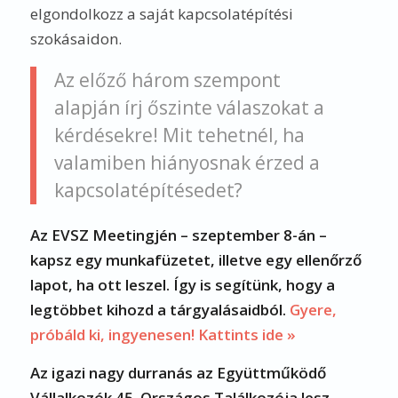
elgondolkozz a saját kapcsolatépítési
szokásaidon.
Az előző három szempont
alapján írj őszinte válaszokat a
kérdésekre! Mit tehetnél, ha
valamiben hiányosnak érzed a
kapcsolatépítésedet?
Az EVSZ Meetingjén – szeptember 8-án –
kapsz egy munkafüzetet, illetve egy ellenőrző
lapot, ha ott leszel. Így is segítünk, hogy a
legtöbbet kihozd a tárgyalásaidból.
Gyere,
próbáld ki, ingyenesen! Kattints ide »
Az igazi nagy durranás az Együttműködő
Vállalkozók 45. Országos Találkozója lesz
–