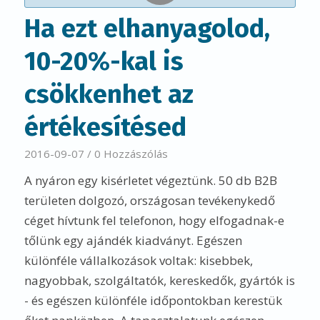
Ha ezt elhanyagolod,
10-20%-kal is
csökkenhet az
értékesítésed
2016-09-07
/
0 Hozzászólás
A nyáron egy kisérletet végeztünk. 50 db B2B
területen dolgozó, országosan tevékenykedő
céget hívtunk fel telefonon, hogy elfogadnak-e
tőlünk egy ajándék kiadványt. Egészen
különféle vállalkozások voltak: kisebbek,
nagyobbak, szolgáltatók, kereskedők, gyártók is
- és egészen különféle időpontokban kerestük