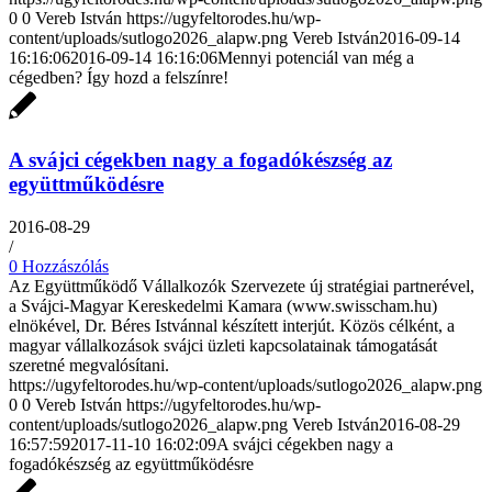
0
0
Vereb István
https://ugyfeltorodes.hu/wp-
content/uploads/sutlogo2026_alapw.png
Vereb István
2016-09-14
16:16:06
2016-09-14 16:16:06
Mennyi potenciál van még a
cégedben? Így hozd a felszínre!
A svájci cégekben nagy a fogadókészség az
együttműködésre
2016-08-29
/
0 Hozzászólás
Az Együttműködő Vállalkozók Szervezete új stratégiai partnerével,
a Svájci-Magyar Kereskedelmi Kamara (www.swisscham.hu)
elnökével, Dr. Béres Istvánnal készített interjút. Közös célként, a
magyar vállalkozások svájci üzleti kapcsolatainak támogatását
szeretné megvalósítani.
https://ugyfeltorodes.hu/wp-content/uploads/sutlogo2026_alapw.png
0
0
Vereb István
https://ugyfeltorodes.hu/wp-
content/uploads/sutlogo2026_alapw.png
Vereb István
2016-08-29
16:57:59
2017-11-10 16:02:09
A svájci cégekben nagy a
fogadókészség az együttműködésre