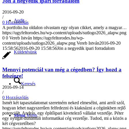
Jön a negyedik ipari forradalom
2016-09-20
/
Audit
0 Hozzászólás
A portfolio.hu oldalon olvastam egy olyan cikket, amely a magyar…
https://ugyfeltorodes.hu/wp-content/uploads/sutlogo2026_alapw.png
0
0
Vereb István
https://ugyfeltorodes.hu/wp-
content/uploads/sutlogo2026_alapw.png
Vereb István
2016-09-20
15:58:56
2016-09-20 15:58:56
Jön a negyedik ipari forradalom
Küldetésünk
Mennyi potenciál van még a cégedben? Így hozd a
felszínre!
Keresés
2016-09-14
/
0 Hozzászólás
Ismét két tapasztalatomat szeretném neked elmesélni, ami arról szól,
hogyan lehet nagyszerűen felfedezni és kiaknázni a cégünkben rejlő
potenciált. András, egy építőipari kivetelező vállalat vezetője. Péter
Menu
Menu
egy nyugat-dunántúli informatikai cég vezetője. Tudod, mi a közös a
két cégvezetőben?
https://ugyfeltorodes.hu/wp-content/uploads/sutlogo2026_alapw.png