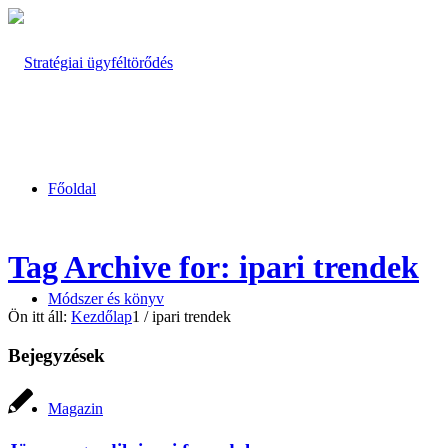
Főoldal
Tag Archive for: ipari trendek
Módszer és könyv
Ön itt áll:
Kezdőlap
1
/
ipari trendek
Bejegyzések
Magazin