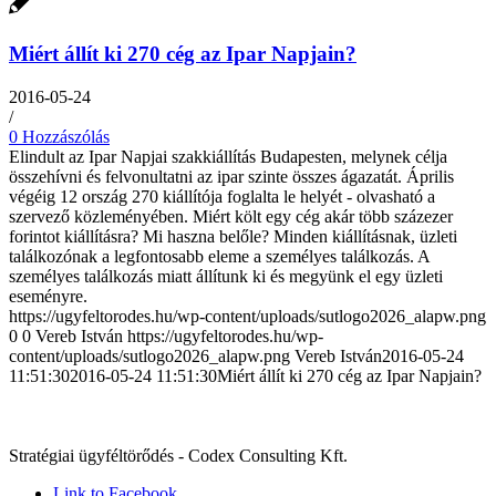
Miért állít ki 270 cég az Ipar Napjain?
2016-05-24
/
0 Hozzászólás
Elindult az Ipar Napjai szakkiállítás Budapesten, melynek célja
összehívni és felvonultatni az ipar szinte összes ágazatát. Április
végéig 12 ország 270 kiállítója foglalta le helyét - olvasható a
szervező közleményében. Miért költ egy cég akár több százezer
forintot kiállításra? Mi haszna belőle? Minden kiállításnak, üzleti
találkozónak a legfontosabb eleme a személyes találkozás. A
személyes találkozás miatt állítunk ki és megyünk el egy üzleti
eseményre.
https://ugyfeltorodes.hu/wp-content/uploads/sutlogo2026_alapw.png
0
0
Vereb István
https://ugyfeltorodes.hu/wp-
content/uploads/sutlogo2026_alapw.png
Vereb István
2016-05-24
11:51:30
2016-05-24 11:51:30
Miért állít ki 270 cég az Ipar Napjain?
Stratégiai ügyféltörődés - Codex Consulting Kft.
Link to Facebook