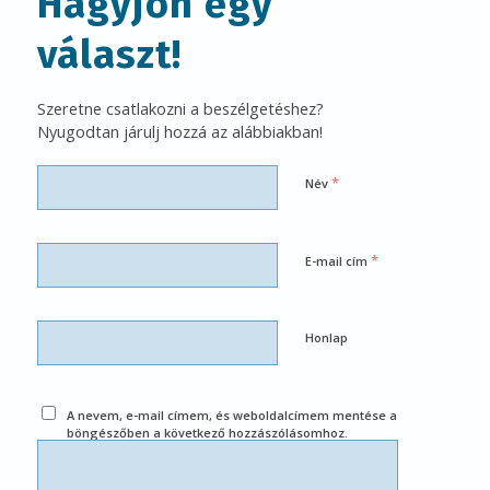
Hagyjon egy
választ!
Szeretne csatlakozni a beszélgetéshez?
Nyugodtan járulj hozzá az alábbiakban!
*
Név
*
E-mail cím
Honlap
A nevem, e-mail címem, és weboldalcímem mentése a
böngészőben a következő hozzászólásomhoz.