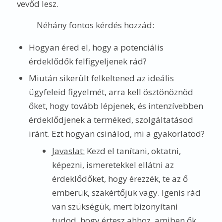
vevőd lesz.
Néhány fontos kérdés hozzád:
Hogyan éred el, hogy a potenciális
érdeklődők felfigyeljenek rád?
Miután sikerült felkeltened az ideális
ügyfeleid figyelmét, arra kell ösztönöznöd
őket, hogy tovább lépjenek, és intenzívebben
érdeklődjenek a terméked, szolgáltatásod
iránt. Ezt hogyan csinálod, mi a gyakorlatod?
Javaslat:
Kezd el tanítani, oktatni,
képezni, ismeretekkel ellátni az
érdeklődőket, hogy érezzék, te az ő
emberük, szakértőjük vagy. Igenis rád
van szükségük, mert bizonyítani
tudod, hogy értesz ahhoz, amiben ők