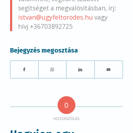
segítséget a megvalósításban, írj:
istvan@ugyfeltorodes.hu
vagy
hívj +36703892725
Bejegyzés megosztása
0
HOZZÁSZÓLÁS