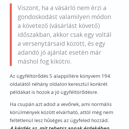
Viszont, ha a vásárló nem érzi a
gondoskodást valamilyen módon
a követező (vásárlást követő)
időszakban, akkor csak egy voltál
a versenytársaid között, és egy
adandó jó ajánlat esetén már
máshol fog kikötni.
Az ügyféltörődés 5 alappillére könyvem 194.
oldalától néhány oldalon keresztül konkrét
példákat is hozok a jó ügyféltörődésre.
Ha csupán azt adod a vevőnek, ami normális
körülmények között elvárható, attól még nem
feltétlenül lesz hűséges az ügyfeled hozzád.
A kérdés az, mit tehetsz annak érdekében
,