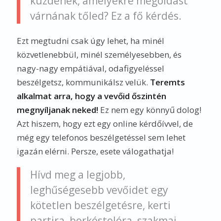
küzdenek, amelyekre megoldást
várnának tőled? Ez a fő kérdés.
Ezt megtudni csak úgy lehet, ha minél
közvetlenebbül, minél személyesebben, és
nagy-nagy empátiával, odafigyeléssel
beszélgetsz, kommunikálsz velük.
Teremts
alkalmat arra, hogy a vevőid őszintén
megnyíljanak neked!
Ez nem egy könnyű dolog!
Azt hiszem, hogy ezt egy online kérdőívvel, de
még egy telefonos beszélgetéssel sem lehet
igazán elérni. Persze, esete válogathatja!
Hívd meg a legjobb,
leghűségesebb vevőidet egy
kötetlen beszélgetésre, kerti
partira, borkóstolóra, szakmai