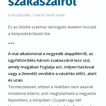
szakaszairól
/
0 Hozzászólás
Szerző:
Vereb István
Ez az ötödik szakmai támogató levelem hozzád
a könyvvásárlásod óta.
***
A mai alkalommal a negyedik alappillérről, az
ügyféltörődés három szakaszáról lesz szó,
amely magában foglalja azt, milyen hatással
vagy a (leendő) vevőidre a vásárlás előtt, alatt
és után.
Természetesen, ebben a levélben nem akarok
mindenre kitérni, ami megtalálható a negyedik
fejezetben, a könyvben. Csupán egy-két