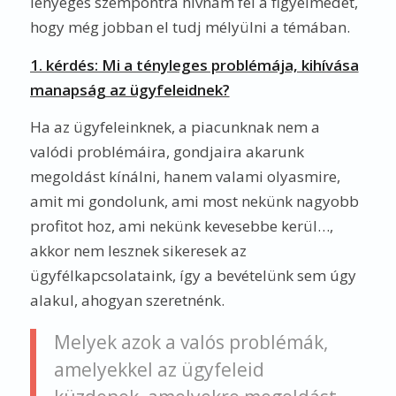
lényeges szempontra hívnám fel a figyelmedet,
hogy még jobban el tudj mélyülni a témában.
1. kérdés: Mi a tényleges problémája, kihívása
manapság az ügyfeleidnek?
Ha az ügyfeleinknek, a piacunknak nem a
valódi problémáira, gondjaira akarunk
megoldást kínálni, hanem valami olyasmire,
amit mi gondolunk, ami most nekünk nagyobb
profitot hoz, ami nekünk kevesebbe kerül…,
akkor nem lesznek sikeresek az
ügyfélkapcsolataink, így a bevételünk sem úgy
alakul, ahogyan szeretnénk.
Melyek azok a valós problémák,
amelyekkel az ügyfeleid