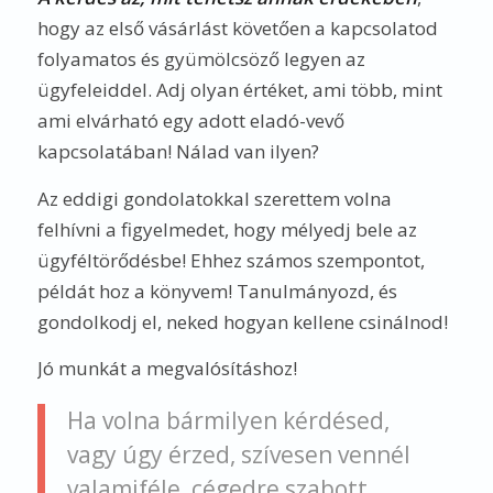
hogy az első vásárlást követően a kapcsolatod
folyamatos és gyümölcsöző legyen az
ügyfeleiddel. Adj olyan értéket, ami több, mint
ami elvárható egy adott eladó-vevő
kapcsolatában! Nálad van ilyen?
Az eddigi gondolatokkal szerettem volna
felhívni a figyelmedet, hogy mélyedj bele az
ügyféltörődésbe! Ehhez számos szempontot,
példát hoz a könyvem! Tanulmányozd, és
gondolkodj el, neked hogyan kellene csinálnod!
Jó munkát a megvalósításhoz!
Ha volna bármilyen kérdésed,
vagy úgy érzed, szívesen vennél
valamiféle, cégedre szabott