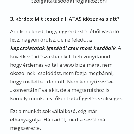
szolgáltatásoddal foglalkozzon?
3. kérdés: Mit teszel a HATÁS időszaka alatt?
Amikor eléred, hogy egy érdeklődőből vásárló
lesz, nagyon örülsz, de ne feledd,
a
kapcsolatotok igazából csak most kezdődik
. A
következő időszakban kell bebizonyítanod,
hogy érdemes voltál a vevő bizalmára, nem
okozol neki csalódást, nem fogja megbánni,
hogy melletted döntött. Nem könnyű vevővé
„konvertálni” valakit, de a megtartáshoz is
komoly munka és főként odafigyelés szükséges.
Ezt a munkát sok vállalkozó, cég már
elhanyagolja. Hátradől, mert a vevőt már
megszerezte.