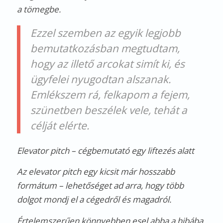
a tömegbe.
Ezzel szemben az egyik legjobb
bemutatkozásban megtudtam,
hogy az illető arcokat simít ki, és
ügyfelei nyugodtan alszanak.
Emlékszem rá, felkapom a fejem,
szünetben beszélek vele, tehát a
célját elérte.
Elevator pitch – cégbemutató egy liftezés alatt
Az elevator pitch egy kicsit már hosszabb
formátum – lehetőséget ad arra, hogy több
dolgot mondj el a cégedről és magadról.
Értelemszerűen könnyebben esel abba a hibába,