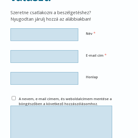
Szeretne csatlakozni a beszélgetéshez?
Nyugodtan járulj hozzá az alábbiakban!
*
Név
*
E-mail cím
Honlap
A nevem, e-mail címem, és weboldalcímem mentése a
böngészőben a következő hozzászólásomhoz.