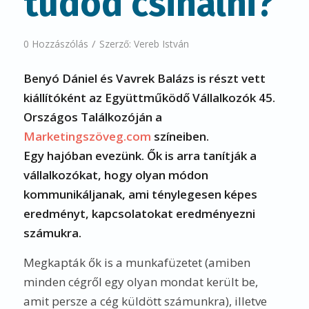
tudod csinálni?
/
0 Hozzászólás
Szerző:
Vereb István
Benyó Dániel és Vavrek Balázs is részt vett
kiállítóként az Együttműködő Vállalkozók 45.
Országos Találkozóján a
Marketingszöveg.com
színeiben.
Egy hajóban evezünk. Ők is arra tanítják a
vállalkozókat, hogy olyan módon
kommunikáljanak, ami ténylegesen képes
eredményt, kapcsolatokat eredményezni
számukra.
Megkapták ők is a munkafüzetet (amiben
minden cégről egy olyan mondat került be,
amit persze a cég küldött számunkra), illetve