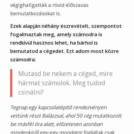
végighallgatták a rövid élőszavas
bemutatkozásokat is.
Ezek alapján néhány észrevételt, szempontot
fogalmaztak meg, amely számodra is
rendkívül hasznos lehet, ha bárhol is
bemutatod a cégedet. Ezt adom most közre
számodra:
Mutasd be nekem a céged, mire
hármat számolok. Meg tudod
csinálni?
Tegnap egy kapcsolatépítő rendezvényen
vettünk részt Balázzsal, ahol 50 cég mutatkozott
be másfél óra alatt, előzetesen azonban
mindenkiről egy-egy mondatot foglaltak csak