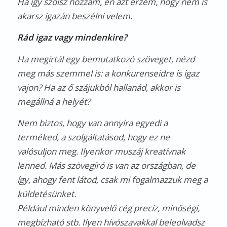
Ha így szólsz hozzám, én azt érzem, hogy nem is
akarsz igazán beszélni velem.
Rád igaz vagy mindenkire?
Ha megírtál egy bemutatkozó szöveget, nézd
meg más szemmel is: a konkurenseidre is igaz
vajon? Ha az ő szájukból hallanád, akkor is
megállná a helyét?
Nem biztos, hogy van annyira egyedi a
terméked, a szolgáltatásod, hogy ez ne
valósuljon meg. Ilyenkor muszáj kreatívnak
lenned. Más szövegíró is van az országban, de
így, ahogy fent látod, csak mi fogalmazzuk meg a
küldetésünket.
Például minden könyvelő cég precíz, minőségi,
megbízható stb. Ilyen hívószavakkal beleolvadsz