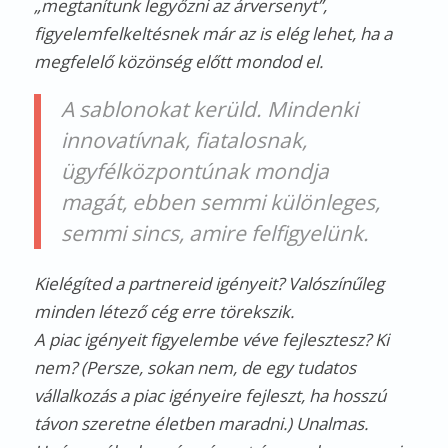
„megtanítunk legyőzni az árversenyt”,
figyelemfelkeltésnek már az is elég lehet, ha a
megfelelő közönség előtt mondod el.
A sablonokat kerüld. Mindenki
innovatívnak, fiatalosnak,
ügyfélközpontúnak mondja
magát, ebben semmi különleges,
semmi sincs, amire felfigyelünk.
Kielégíted a partnereid igényeit? Valószínűleg
minden létező cég erre törekszik.
A piac igényeit figyelembe véve fejlesztesz? Ki
nem? (Persze, sokan nem, de egy tudatos
vállalkozás a piac igényeire fejleszt, ha hosszú
távon szeretne életben maradni.) Unalmas.