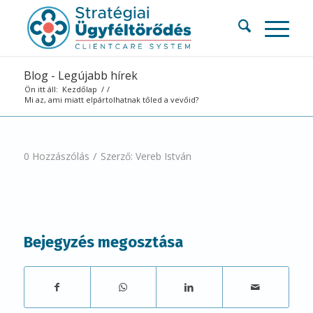
Blog - Legújabb hírek
Ön itt áll:
Kezdőlap
/
/
Mi az, ami miatt elpártolhatnak tőled a vevőid?
/
0 Hozzászólás
Szerző:
Vereb István
Bejegyzés megosztása