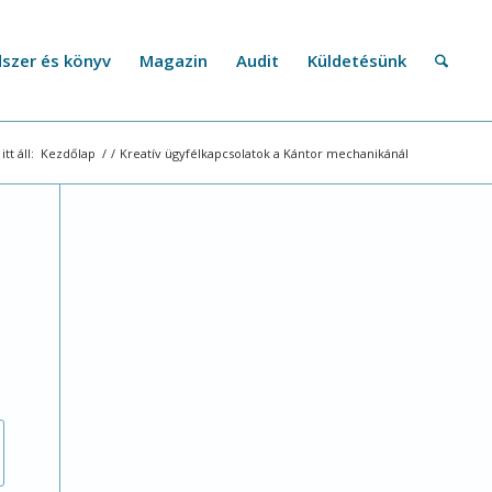
szer és könyv
Magazin
Audit
Küldetésünk
itt áll:
Kezdőlap
/
/
Kreatív ügyfélkapcsolatok a Kántor mechanikánál