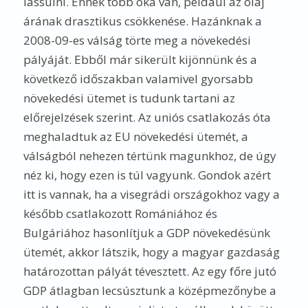
lassulni. Ennek több oka van, például az olaj
árának drasztikus csökkenése. Hazánknak a
2008-09-es válság törte meg a növekedési
pályáját. Ebből már sikerült kijönnünk és a
következő időszakban valamivel gyorsabb
növekedési ütemet is tudunk tartani az
előrejelzések szerint. Az uniós csatlakozás óta
meghaladtuk az EU növekedési ütemét, a
válságból nehezen tértünk magunkhoz, de úgy
néz ki, hogy ezen is túl vagyunk. Gondok azért
itt is vannak, ha a visegrádi országokhoz vagy a
később csatlakozott Romániához és
Bulgáriához hasonlítjuk a GDP növekedésünk
ütemét, akkor látszik, hogy a magyar gazdaság
határozottan pályát tévesztett. Az egy főre jutó
GDP átlagban lecsúsztunk a középmezőnybe a