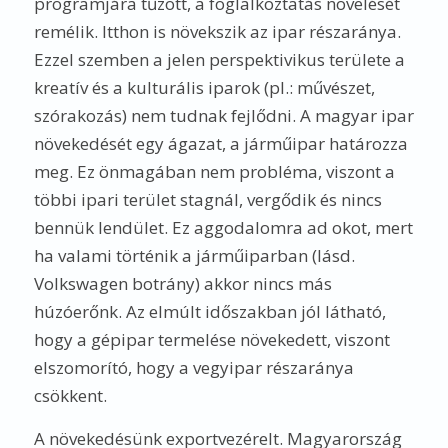
programjára tűzött, a foglalkoztatás növelését
remélik. Itthon is növekszik az ipar részaránya.
Ezzel szemben a jelen perspektivikus területe a
kreatív és a kulturális iparok (pl.: művészet,
szórakozás) nem tudnak fejlődni. A magyar ipar
növekedését egy ágazat, a járműipar határozza
meg. Ez önmagában nem probléma, viszont a
többi ipari terület stagnál, vergődik és nincs
bennük lendület. Ez aggodalomra ad okot, mert
ha valami történik a járműiparban (lásd.
Volkswagen botrány) akkor nincs más
húzóerőnk. Az elmúlt időszakban jól látható,
hogy a gépipar termelése növekedett, viszont
elszomorító, hogy a vegyipar részaránya
csökkent.
A növekedésünk exportvezérelt. Magyarország