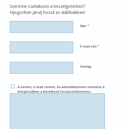
Szeretne csatlakozni a beszélgetéshez?
Nyugodtan járulj hozzá az alábbiakban!
*
Név
*
E-mail cím
Honlap
A nevem, e-mail címem, és weboldalcímem mentése a
böngészőben a következő hozzászólásomhoz.