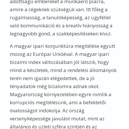
adottságú embereket a munkaerő piacra,
amire a cégeknek szükségük van. Itt főleg a
rugalmasság, a tanulóképesség, az ügyféllel
való kommunikáció és a kreatív hiányosság a
legnagyobb gond, a szakképesítéseken kívül.
A magyar ipari konjunktúra megítélése együtt
mozog az Európai Unióéval. A magyar ipari
bizalmi index változásában jól látszik, hogy
mind a készletek, mind a rendelési állományok
terén nem igazán elégedettek, de a jó
tényadatok még bizalomra adnak okot.
Magyarország környezetében egyre romlik a
korrupciós megítélésünk, ami a befektetői
óvatosságot indokolja. Az ország
versenyképessége javulást mutat, mint az
általános és üzleti szféra szintjén és az