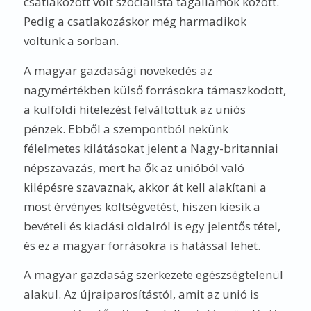
csatlakozott volt szocialista tagállamok között.
Pedig a csatlakozáskor még harmadikok
voltunk a sorban.
A magyar gazdasági növekedés az
nagymértékben külső forrásokra támaszkodott,
a külföldi hitelezést felváltottuk az uniós
pénzek. Ebből a szempontból nekünk
félelmetes kilátásokat jelent a Nagy-britanniai
népszavazás, mert ha ők az unióból való
kilépésre szavaznak, akkor át kell alakítani a
most érvényes költségvetést, hiszen kiesik a
bevételi és kiadási oldalról is egy jelentős tétel,
és ez a magyar forrásokra is hatással lehet.
A magyar gazdaság szerkezete egészségtelenül
alakul. Az újraiparosítástól, amit az unió is