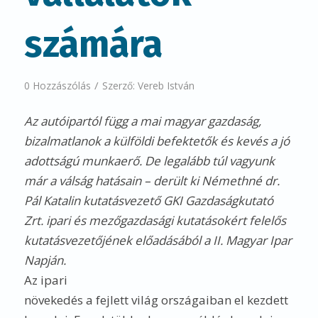
számára
/
0 Hozzászólás
Szerző:
Vereb István
Az autóipartól függ a mai magyar gazdaság,
bizalmatlanok a külföldi befektetők és kevés a jó
adottságú munkaerő. De legalább túl vagyunk
már a válság hatásain – derült ki Némethné dr.
Pál Katalin kutatásvezető
GKI Gazdaságkutató
Zrt. ipari és mezőgazdasági kutatásokért felelős
kutatásvezetőjének előadásából a II. Magyar Ipar
Napján.
Az ipari
növekedés a fejlett világ országaiban el kezdett