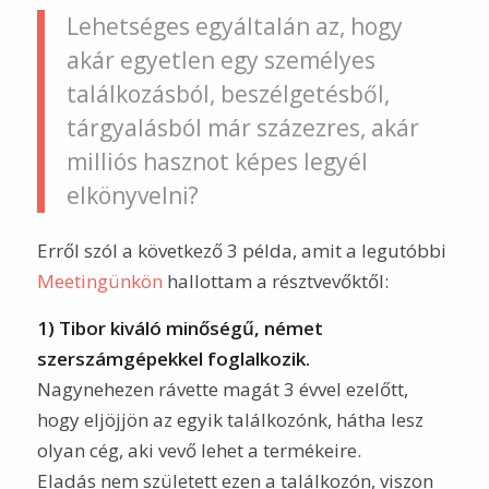
Lehetséges egyáltalán az, hogy
akár egyetlen egy személyes
találkozásból, beszélgetésből,
tárgyalásból már százezres, akár
milliós hasznot képes legyél
elkönyvelni?
Erről szól a következő 3 példa, amit a legutóbbi
Meetingünkön
hallottam a résztvevőktől:
1) Tibor kiváló minőségű, német
szerszámgépekkel foglalkozik.
Nagynehezen rávette magát 3 évvel ezelőtt,
hogy eljöjjön az egyik találkozónk, hátha lesz
olyan cég, aki vevő lehet a termékeire.
Eladás nem született ezen a találkozón, viszon