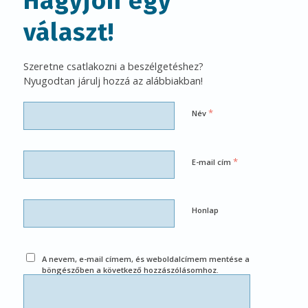
Hagyjon egy
választ!
Szeretne csatlakozni a beszélgetéshez?
Nyugodtan járulj hozzá az alábbiakban!
*
Név
*
E-mail cím
Honlap
A nevem, e-mail címem, és weboldalcímem mentése a
böngészőben a következő hozzászólásomhoz.