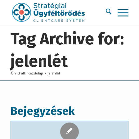
Tag Archive for:
jelenlét
Ön itt áll:
Kezdőlap
/
jelenlét
Bejegyzések