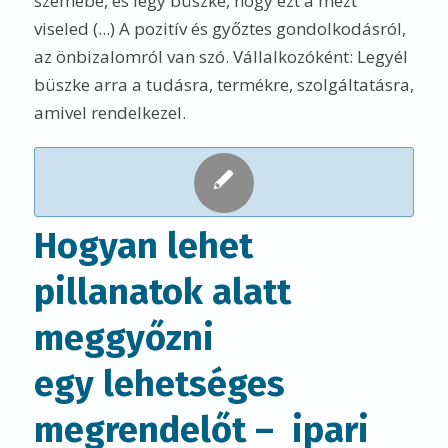
szemébe, és légy büszke, hogy ezt a mezt
viseled (...) A pozitív és győztes gondolkodásról,
az önbizalomról van szó. Vállalkozóként: Legyél
büszke arra a tudásra, termékre, szolgáltatásra,
amivel rendelkezel.
Hogyan lehet
pillanatok alatt
meggyőzni
egy lehetséges
megrendelőt – ipari