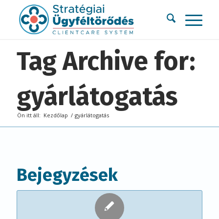
Tag Archive for:
gyárlátogatás
Ön itt áll:
Kezdőlap
/
gyárlátogatás
Bejegyzések