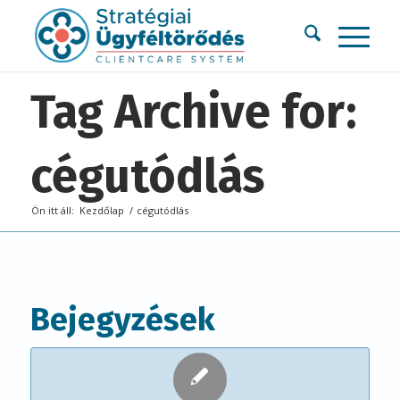
Tag Archive for:
cégutódlás
Ön itt áll:
Kezdőlap
/
cégutódlás
Bejegyzések