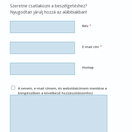
Szeretne csatlakozni a beszélgetéshez?
Nyugodtan járulj hozzá az alábbiakban!
*
Név
*
E-mail cím
Honlap
A nevem, e-mail címem, és weboldalcímem mentése a
böngészőben a következő hozzászólásomhoz.