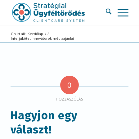
Ön itt áll:
Kezdőlap
/
/
Interjúkötet innovátorok médiaajánlat
0
HOZZÁSZÓLÁS
Hagyjon egy
választ!