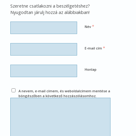
Szeretne csatlakozni a beszélgetéshez?
Nyugodtan járulj hozzá az alábbiakban!
*
Név
*
E-mail cím
Honlap
A nevem, e-mail címem, és weboldalcímem mentése a
böngészőben a következő hozzászólásomhoz.